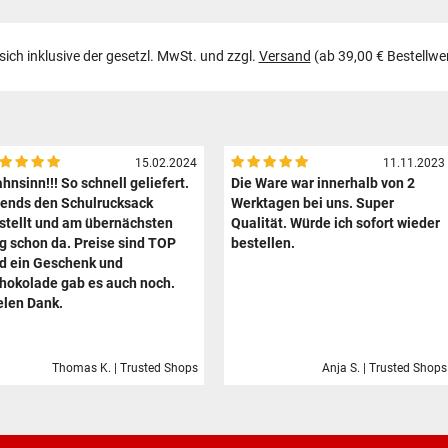
 sich inklusive der gesetzl. MwSt. und zzgl.
Versand
(ab 39,00 € Bestellwe
15.02.2024
11.11.2023
hnsinn!!! So schnell geliefert.
Die Ware war innerhalb von 2
ends den Schulrucksack
Werktagen bei uns. Super
stellt und am übernächsten
Qualität. Würde ich sofort wieder
g schon da. Preise sind TOP
bestellen.
d ein Geschenk und
hokolade gab es auch noch.
elen Dank.
Thomas K. | Trusted Shops
Anja S. | Trusted Shops