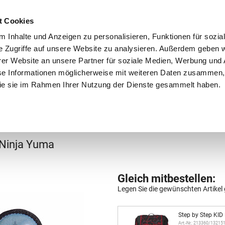
Schnellversand!
Versandkostenfrei ab 39 €
Kun
3 x täglich an Werktagen!
Kostenlose Rücksendung
Tel
t Cookies
 Inhalte und Anzeigen zu personalisieren, Funktionen für sozia
e Zugriffe auf unsere Website zu analysieren. Außerdem geben w
er Website an unsere Partner für soziale Medien, Werbung und 
se Informationen möglicherweise mit weiteren Daten zusammen, 
 die sie im Rahmen Ihrer Nutzung der Dienste gesammelt haben.
Grundschule
Weiterführende Schule
Rucksäc
Ninja Yuma
Gleich mitbestellen:
Legen Sie die gewünschten Artikel 
Step by Step KID
Art.-Nr.: 213360/13215