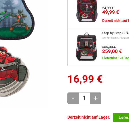
54,99 €
49,99 €
Derzeit nicht auf
Step by Step SPA
Art.-Nr.: 183677/12998
289,99 €
259,00 €
Lieferfrist 1-3 Ta
16,99
€
-
+
Derzeit nicht auf Lager
.
Liefer