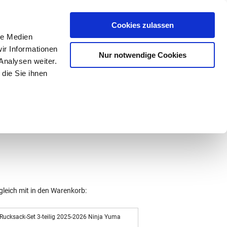
Mein Konto
den-Hotline
. 07633 3243
Cookies zulassen
0
le Medien
ir Informationen
Nur notwendige Cookies
0,00 €
Analysen weiter.
die Sie ihnen
ke
Taschen
Zubehör
gleich mit in den Warenkorb:
 Rucksack-Set 3-teilig 2025-2026 Ninja Yuma
1