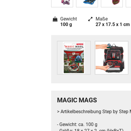
Gewicht
Maße
100 g
27 x 17.5 x 1 cm
MAGIC MAGS
> Artikelbeschreibung Step by St
- Gewicht: ca. 100 g
- Größe: 18 x 27 x 2 cm (HxBxT)