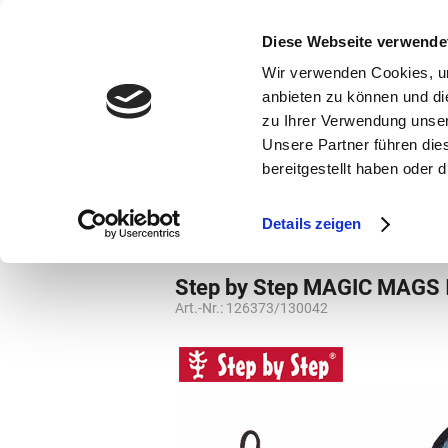
bestellen und ausdrucken
GUTSCHEINE
Diese Webseite verwende
Wir verwenden Cookies, um
anbieten zu können und di
zu Ihrer Verwendung unser
Unsere Partner führen die
bereitgestellt haben oder
Marken
Vorschule
Details zeigen
Grundschule
Kletties
Step by Step MAGIC MAGS
Art.-Nr.:
126373/130042