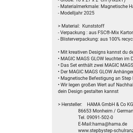
- Materialmerkmale: Magnetische Ha
- Modelljahr 2025
> Material: Kunststoff
- Verpackung : aus FSC®-Mix Karto
- Blisterverpackung: aus 100% recy
• Mit kreativen Designs kannst du d
• MAGIC MAGS GLOW leuchten im Du
• Das Set enthält zwei MAGIC MAGS-
• Der MAGIC MAGS GLOW Anhänger ka
• Magnetische Befestigung an Step
• Wir legen großen Wert auf Nachha
dein Design gestalten kannst
> Hersteller: HAMA GmbH & Co K
86653 Monheim / German
Tel. 09091-502-0
E-Mail:hama@hama.de
www.stepbystep-schulranz