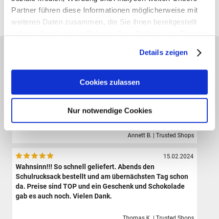
Partner führen diese Informationen möglicherweise mit
Alle Preise verstehen sich inklusive der gesetzl. MwSt. und zzgl.
Versand
(ab 39,00 € Bestellwert versandkostenfrei!)
weiteren Daten zusammen, die Sie ihnen bereitgestellt
haben oder die sie im Rahmen Ihrer Nutzung der Dienste
gesammelt haben.
Das sagen unsere Kunden:
Details zeigen
09.08.2024
Der Shop hat eine sehr große Auswahl hochwertiger
Cookies zulassen
Sporttaschen, Schulranzen und Zubehör.Die Bestellung
ist sehr einfach und der Versand erfolgte sehr schnell.
Ich bin sehr zufrieden und werde definitiv wieder hier
Nur notwendige Cookies
bestellen.
Annett B. | Trusted Shops
15.02.2024
Wahnsinn!!! So schnell geliefert. Abends den
Schulrucksack bestellt und am übernächsten Tag schon
da. Preise sind TOP und ein Geschenk und Schokolade
gab es auch noch. Vielen Dank.
Thomas K. | Trusted Shops