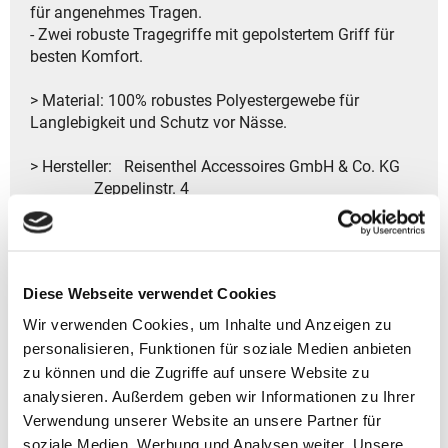
für angenehmes Tragen.
- Zwei robuste Tragegriffe mit gepolstertem Griff für
besten Komfort.
> Material: 100% robustes Polyestergewebe für
Langlebigkeit und Schutz vor Nässe.
> Hersteller: Reisenthel Accessoires GmbH & Co. KG
Zeppelinstr. 4
82205 Gilching
Deutschland
- Kontakt:
Tel.: +49 8105 772920
Diese Webseite verwendet Cookies
Fax: +49 8105 77292-920
E-Mail: service@reisenthel.com
Wir verwenden Cookies, um Inhalte und Anzeigen zu
personalisieren, Funktionen für soziale Medien anbieten
zu können und die Zugriffe auf unsere Website zu
analysieren. Außerdem geben wir Informationen zu Ihrer
Gutscheine bestellen
Verwendung unserer Website an unsere Partner für
soziale Medien, Werbung und Analysen weiter. Unsere