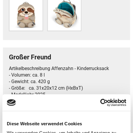
Großer Freund
Artikelbeschreibung Affenzahn - Kinderrucksack
- Volumen: ca. 8 l
- Gewicht: ca. 420 g
- Größe: ca. 31x20x12 cm (HxBxT)
- Modelljahr 2025
- Kategorie ‏ : ‎Kinder 3-5 Jahre
- Geräumige Hauptfach bietet genügend Platz für eine
Brotbox und Spielzeug
Diese Webseite verwendet Cookies
- Zwei Mesh-Außentaschen sind perfekt für
Wir verwenden Cookies, um Inhalte und Anzeigen zu