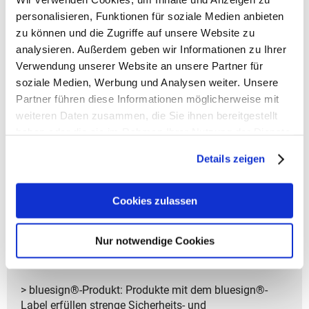
Trinkflaschen
personalisieren, Funktionen für soziale Medien anbieten
- Flexible Fronttasche ideal für kleinere Dinge wie
Taschentücher.
zu können und die Zugriffe auf unsere Website zu
- Auf Wunsch zeigt der Kleine Freund seine Zunge und
analysieren. Außerdem geben wir Informationen zu Ihrer
verrät den Namen seines besten Freundes
Verwendung unserer Website an unsere Partner für
- Klettpunkten zum Befestigen
soziale Medien, Werbung und Analysen weiter. Unsere
- Stabile Tragegriff für einfaches Aufhängen
Partner führen diese Informationen möglicherweise mit
- Eine Schatztasche mit Reisverschluss am Fuß ist der
weiteren Daten zusammen, die Sie ihnen bereitgestellt
ideale Ort für kleine Fundstücke
haben oder die sie im Rahmen Ihrer Nutzung der Dienste
- Gepolsterte Schultergurte und ein verstellbarer
gesammelt haben.
Brustgurt für einen bequemen und sicheren Sitz
Details zeigen
- Reflektoren an den Schultergurten erhöhte
Sichtbarkeit im Dunkeln
- Hergestellt aus 6 PET-Flaschen (0,5 l)
Cookies zulassen
- Schmutzabweisend und PFC-frei
Nur notwendige Cookies
> Garantiedauer: 2 Jahre plus 1 Jahr Online-
Garantieerweiterung
> bluesign®-Produkt: Produkte mit dem bluesign®-
Label erfüllen strenge Sicherheits- und