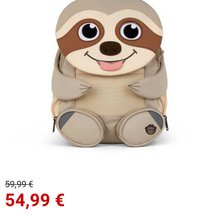
59,99 €
54,99
€