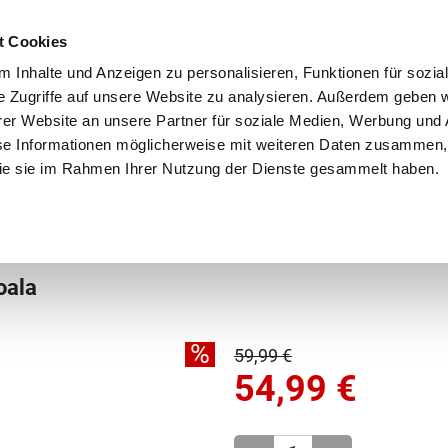
Schnellversand!
Versandkostenfrei ab 39 €
Kun
3 x täglich an Werktagen!
Kostenlose Rücksendung
Tel
t Cookies
 Inhalte und Anzeigen zu personalisieren, Funktionen für sozia
e Zugriffe auf unsere Website zu analysieren. Außerdem geben w
er Website an unsere Partner für soziale Medien, Werbung und 
se Informationen möglicherweise mit weiteren Daten zusammen, 
 die sie im Rahmen Ihrer Nutzung der Dienste gesammelt haben.
Grundschule
Weiterführende Schule
Rucksäc
ksack
oala
%
59,99 €
54,99
€