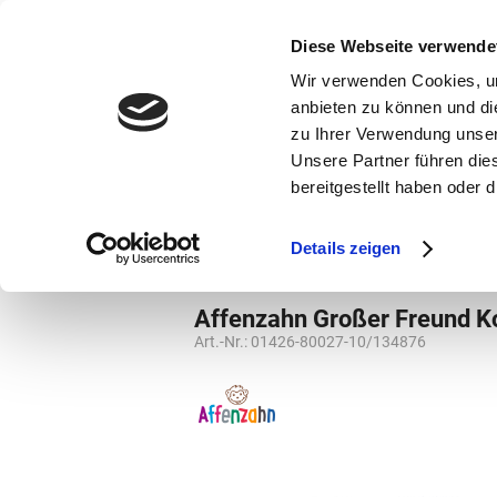
bestellen und ausdrucken
GUTSCHEINE
Diese Webseite verwende
Wir verwenden Cookies, um
anbieten zu können und di
zu Ihrer Verwendung unser
Unsere Partner führen die
bereitgestellt haben oder
Marken
Vorschule
Details zeigen
Marken
Affenzahn
rucksack
ruc
Affenzahn Großer Freund K
Art.-Nr.:
01426-80027-10/134876