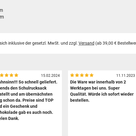
om
om
 sich inklusive der gesetzl. MwSt. und zzgl.
Versand
(ab 39,00 € Bestellwe
15.02.2024
11.11.2023
hnsinn!!! So schnell geliefert.
Die Ware war innerhalb von 2
ends den Schulrucksack
Werktagen bei uns. Super
stellt und am übernächsten
Qualität. Würde ich sofort wieder
g schon da. Preise sind TOP
bestellen.
d ein Geschenk und
hokolade gab es auch noch.
elen Dank.