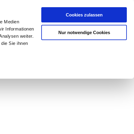
Mein Konto
den-Hotline
. 07633 3243
Cookies zulassen
0
le Medien
ir Informationen
Nur notwendige Cookies
0,00 €
Analysen weiter.
die Sie ihnen
ke
Taschen
Zubehör