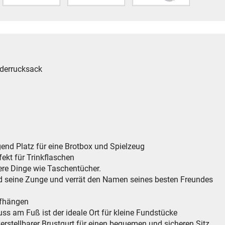
nderrucksack
end Platz für eine Brotbox und Spielzeug
ekt für Trinkflaschen
inere Dinge wie Taschentücher.
nd seine Zunge und verrät den Namen seines besten Freundes
Aufhängen
uss am Fuß ist der ideale Ort für kleine Fundstücke
verstellbarer Brustgurt für einen bequemen und sicheren Sitz