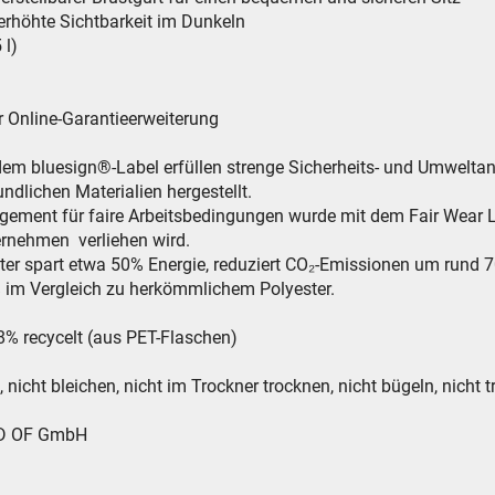
 erhöhte Sichtbarkeit im Dunkeln
 l)
r Online-Garantieerweiterung
dem bluesign®-Label erfüllen strenge Sicherheits- und Umwelt
dlichen Materialien hergestellt.
gement für faire Arbeitsbedingungen wurde mit dem Fair Wear L
ernehmen verliehen wird.
ter spart etwa 50% Energie, reduziert CO₂-Emissionen um rund 
m Vergleich zu herkömmlichem Polyester.
8% recycelt (aus PET-Flaschen)
icht bleichen, nicht im Trockner trocknen, nicht bügeln, nicht 
ND OF GmbH