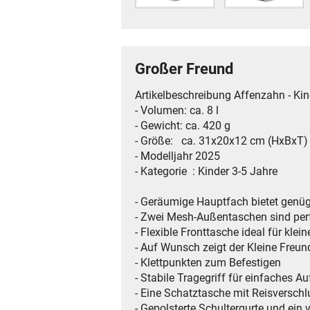
Großer Freund
Artikelbeschreibung Affenzahn - Ki
- Volumen: ca. 8 l
- Gewicht: ca. 420 g
- Größe: ca. 31x20x12 cm (HxBxT)
- Modelljahr 2025
- Kategorie ‏ : ‎Kinder 3-5 Jahre
- Geräumige Hauptfach bietet genüg
- Zwei Mesh-Außentaschen sind perf
- Flexible Fronttasche ideal für kle
- Auf Wunsch zeigt der Kleine Freu
- Klettpunkten zum Befestigen
- Stabile Tragegriff für einfaches 
- Eine Schatztasche mit Reisverschl
- Gepolsterte Schultergurte und ein 