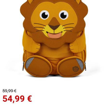
59,99 €
54,99
€