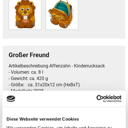
Großer Freund
Artikelbeschreibung Affenzahn - Kinderrucksack
- Volumen: ca. 8 l
- Gewicht: ca. 420 g
- Größe: ca. 31x20x12 cm (HxBxT)
- Modelljahr 2025
- Kategorie ‏ : ‎Kinder 3-5 Jahre
- Geräumige Hauptfach bietet genügend Platz für eine
Brotbox und Spielzeug
Diese Webseite verwendet Cookies
- Zwei Mesh-Außentaschen sind perfekt für
Wir verwenden Cookies, um Inhalte und Anzeigen zu