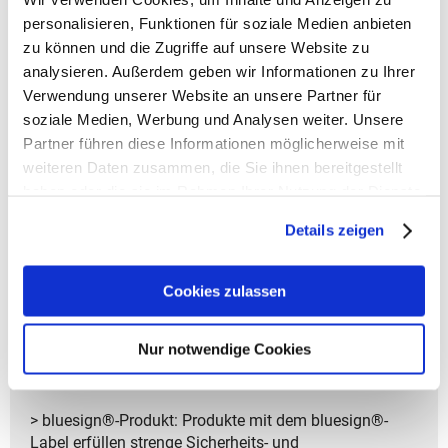
Trinkflaschen
personalisieren, Funktionen für soziale Medien anbieten
- Flexible Fronttasche ideal für kleinere Dinge wie
Taschentücher.
zu können und die Zugriffe auf unsere Website zu
- Auf Wunsch zeigt der Kleine Freund seine Zunge und
analysieren. Außerdem geben wir Informationen zu Ihrer
verrät den Namen seines besten Freundes
Verwendung unserer Website an unsere Partner für
- Klettpunkten zum Befestigen
soziale Medien, Werbung und Analysen weiter. Unsere
- Stabile Tragegriff für einfaches Aufhängen
Partner führen diese Informationen möglicherweise mit
- Eine Schatztasche mit Reisverschluss am Fuß ist der
weiteren Daten zusammen, die Sie ihnen bereitgestellt
ideale Ort für kleine Fundstücke
haben oder die sie im Rahmen Ihrer Nutzung der Dienste
- Gepolsterte Schultergurte und ein verstellbarer
gesammelt haben.
Brustgurt für einen bequemen und sicheren Sitz
Details zeigen
- Reflektoren an den Schultergurten erhöhte
Sichtbarkeit im Dunkeln
- Hergestellt aus 6 PET-Flaschen (0,5 l)
Cookies zulassen
- Schmutzabweisend und PFC-frei
Nur notwendige Cookies
> Garantiedauer: 2 Jahre plus 1 Jahr Online-
Garantieerweiterung
> bluesign®-Produkt: Produkte mit dem bluesign®-
Label erfüllen strenge Sicherheits- und