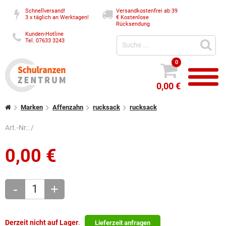
Schnellversand!
Versandkostenfrei ab 39
3 x täglich an Werktagen!
€
Kostenlose
Rücksendung
Kunden-Hotline
Tel. 07633 3243
0
0,00 €
Marken
Affenzahn
rucksack
rucksack
Art.-Nr.:
/
0,00
€
-
+
Derzeit nicht auf Lager
.
Lieferzeit anfragen