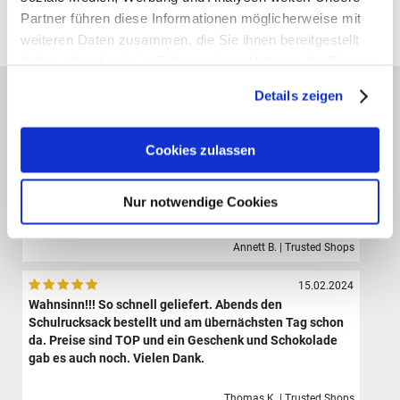
Partner führen diese Informationen möglicherweise mit
Alle Preise verstehen sich inklusive der gesetzl. MwSt. und zzgl.
Versand
(ab 39,00 € Bestellwert versandkostenfrei!)
weiteren Daten zusammen, die Sie ihnen bereitgestellt
haben oder die sie im Rahmen Ihrer Nutzung der Dienste
gesammelt haben.
Das sagen unsere Kunden:
Details zeigen
09.08.2024
Der Shop hat eine sehr große Auswahl hochwertiger
Cookies zulassen
Sporttaschen, Schulranzen und Zubehör.Die Bestellung
ist sehr einfach und der Versand erfolgte sehr schnell.
Ich bin sehr zufrieden und werde definitiv wieder hier
Nur notwendige Cookies
bestellen.
Annett B. | Trusted Shops
15.02.2024
Wahnsinn!!! So schnell geliefert. Abends den
Schulrucksack bestellt und am übernächsten Tag schon
da. Preise sind TOP und ein Geschenk und Schokolade
gab es auch noch. Vielen Dank.
Thomas K. | Trusted Shops