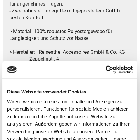
für angenehmes Tragen.
- Zwei robuste Tragegriffe mit gepolstertem Griff für
besten Komfort.
> Material: 100% robustes Polyestergewebe für
Langlebigkeit und Schutz vor Nässe.
> Hersteller: Reisenthel Accessoires GmbH & Co. KG
Zeppelinstr. 4
82205 Gilching
Deutschland
- Kontakt:
Tel.: +49 8105 772920
Diese Webseite verwendet Cookies
Fax: +49 8105 77292-920
E-Mail: service@reisenthel.com
Wir verwenden Cookies, um Inhalte und Anzeigen zu
personalisieren, Funktionen für soziale Medien anbieten
zu können und die Zugriffe auf unsere Website zu
analysieren. Außerdem geben wir Informationen zu Ihrer
Gutscheine bestellen
Verwendung unserer Website an unsere Partner für
soziale Medien, Werbung und Analysen weiter. Unsere