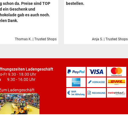
g schon da. Preise sind TOP
bestellen.
d ein Geschenk und
hokolade gab es auch noch.
elen Dank.
Thomas K. | Trusted Shops
Anja S. | Trusted Shops
ffnungszeiten Ladengeschäft
o-Fr 9.30 - 18.00 Uhr
a 9.30 - 16.00 Uhr
Zum Ladengeschäft