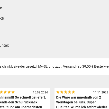
ie
 KG
y
unter:
 sich inklusive der gesetzl. MwSt. und zzgl.
Versand
(ab 39,00 € Bestellwe
15.02.2024
11.11.2023
hnsinn!!! So schnell geliefert.
Die Ware war innerhalb von 2
ends den Schulrucksack
Werktagen bei uns. Super
stellt und am übernächsten
Qualität. Würde ich sofort wieder