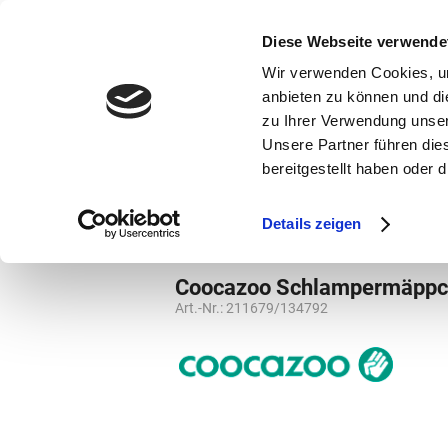
bestellen und ausdrucken
GUTSCHEINE
Diese Webseite verwende
Wir verwenden Cookies, um
anbieten zu können und di
zu Ihrer Verwendung unser
Unsere Partner führen die
bereitgestellt haben oder
Marken
Vorschule
Details zeigen
Marken
Coocazoo
Weiterführende S
Coocazoo Schlampermäppche
Art.-Nr.:
211679/134792