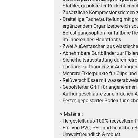
- Stabiler, gepolsterter Rückenbere
- Zusätzliche Kompressionsriemen 
- Dreiteilige Fächeraufteilung mit
ergänzendem Organizerbereich sow
- Befestigungsoption für faltbare H
im Inneren des Hauptfachs
- Zwei Außentaschen aus elastische
- Abnehmbare Gurtbänder zur Fixier
- Sicherheitsausstattung durch retro
- Lösbare Gurtbänder zur Anbringun
- Mehrere Fixierpunkte für Clips un
- Reißverschlüsse mit wasserabwei
- Gepolsterter Griff für angenehmen
- Aufhängeschlaufe zur einfachen
- Fester, gepolsterter Boden für sic
> Material:
- Hergestellt aus 100 % recyceltem 
- Frei von PVC, PFC und tierischen B
- Umweltfreundlich & robust