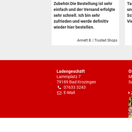
Zubehör.Die Bestellung ist sehr
Ta
einfach und der Versand erfolgte
un
sehr schnell. Ich bin sehr
Sc
zufrieden und werde definitiv
Vi
wieder hier bestellen.
Annett B. | Trusted Shops
Ladengeschäft
Ö
Lammplatz 7
M
79189 Bad Krozingen
S
07633 3243
E-Mail