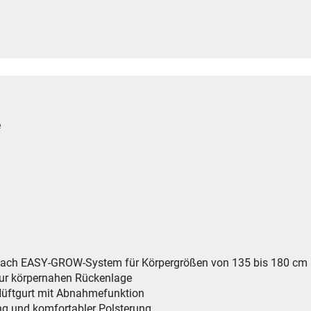
e
 nach EASY-GROW-System für Körpergrößen von 135 bis 180 cm
ur körpernahen Rückenlage
Hüftgurt mit Abnahmefunktion
ung und komfortabler Polsterung