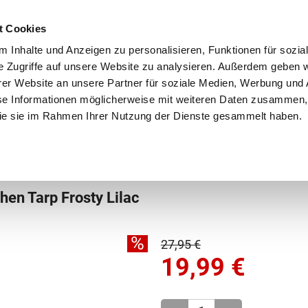
Schnellversand!
Versandkostenfrei ab 39 €
Kun
3 x täglich an Werktagen!
Kostenlose Rücksendung
Tel
t Cookies
 Inhalte und Anzeigen zu personalisieren, Funktionen für sozia
e Zugriffe auf unsere Website zu analysieren. Außerdem geben w
er Website an unsere Partner für soziale Medien, Werbung und 
se Informationen möglicherweise mit weiteren Daten zusammen, 
 die sie im Rahmen Ihrer Nutzung der Dienste gesammelt haben.
Grundschule
Weiterführende Schule
Rucksäc
chule
Schlampermäppchen
n Tarp Frosty Lilac
%
27,95 €
19,99
€