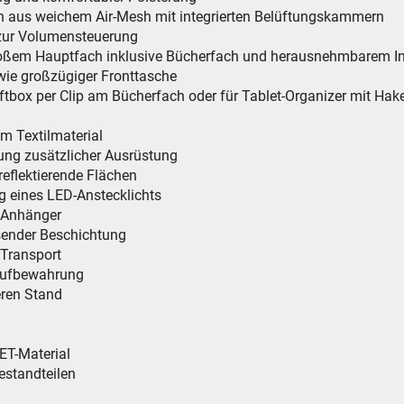
ich aus weichem Air-Mesh mit integrierten Belüftungskammern
zur Volumensteuerung
 großem Hauptfach inklusive Bücherfach und herausnehmbarem Inn
ie großzügiger Fronttasche
eftbox per Clip am Bücherfach oder für Tablet-Organizer mit Hak
m Textilmaterial
ung zusätzlicher Ausrüstung
reflektierende Flächen
g eines LED-Anstecklichts
d Anhänger
sender Beschichtung
 Transport
 Aufbewahrung
heren Stand
PET-Material
estandteilen