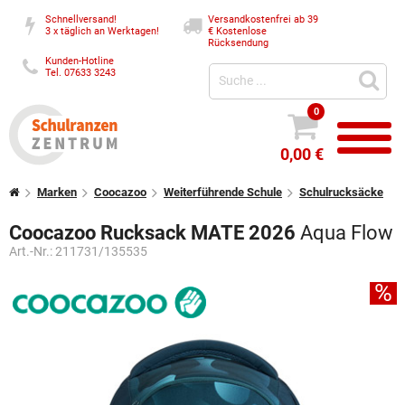
Schnellversand!
Versandkostenfrei ab 39
3 x täglich an Werktagen!
€
Kostenlose
Rücksendung
Kunden-Hotline
Tel. 07633 3243
0
0,00 €
Marken
Coocazoo
Weiterführende Schule
Schulrucksäcke
Coocazoo Rucksack MATE 2026
Aqua Flow
Art.-Nr.:
211731/135535
%