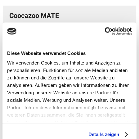
Coocazoo MATE
Artikelbeschreibung Coocazoo Mate
- Schulrucksack ab 4./5. Klasse
- Volumen: 30 Liter
Diese Webseite verwendet Cookies
- Gewicht: 1250 g
- Größe: 44 x 30 x 23 cm (HxBxT)
Wir verwenden Cookies, um Inhalte und Anzeigen zu
- Edition : Standard-Kollektion
personalisieren, Funktionen für soziale Medien anbieten
zu können und die Zugriffe auf unsere Website zu
> Top-Features auf einen Blick:
analysieren. Außerdem geben wir Informationen zu Ihrer
- Höhenanpassbare Schulterträger nach EASY-GROW-
Verwendung unserer Website an unsere Partner für
System für Körpergrößen von 135 bis 180 cm
soziale Medien, Werbung und Analysen weiter. Unsere
- Abnehmbare Kompressionsgurte zur körpernahen
Partner führen diese Informationen möglicherweise mit
Rückenlage
weiteren Daten zusammen, die Sie ihnen bereitgestellt
- Brustgurt mit Höhenoption sowie Hüftgurt mit
haben oder die sie im Rahmen Ihrer Nutzung der Dienste
Abnahmefunktion
- Schultergurte mit Längenregulierung und
gesammelt haben.
Details zeigen
komfortabler Polsterung