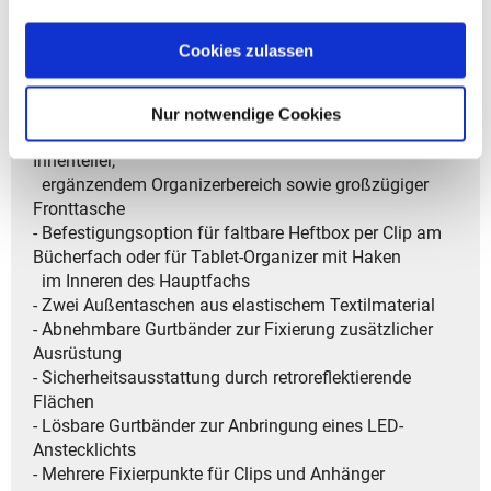
- Stabiler, gepolsterter Rückenbereich aus weichem Air-
Mesh mit integrierten Belüftungskammern
Cookies zulassen
- Zusätzliche Kompressionsriemen zur
Volumensteuerung
- Dreiteilige Fächeraufteilung mit großem Hauptfach
Nur notwendige Cookies
inklusive Bücherfach und herausnehmbarem
Innenteiler,
ergänzendem Organizerbereich sowie großzügiger
Fronttasche
- Befestigungsoption für faltbare Heftbox per Clip am
Bücherfach oder für Tablet-Organizer mit Haken
im Inneren des Hauptfachs
- Zwei Außentaschen aus elastischem Textilmaterial
- Abnehmbare Gurtbänder zur Fixierung zusätzlicher
Ausrüstung
- Sicherheitsausstattung durch retroreflektierende
Flächen
- Lösbare Gurtbänder zur Anbringung eines LED-
Anstecklichts
- Mehrere Fixierpunkte für Clips und Anhänger