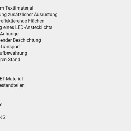
m Textilmaterial
ung zusätzlicher Ausrüstung
reflektierende Flächen
g eines LED-Anstecklichts
d Anhänger
sender Beschichtung
 Transport
 Aufbewahrung
heren Stand
PET-Material
estandteilen
ie
 KG
y