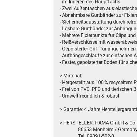
im Inneren des Hauptfachs
- Zwei Außentaschen aus elastische
- Abnehmbare Gurtbänder zur Fixier
- Sicherheitsausstattung durch retro
- Lösbare Gurtbänder zur Anbringun
- Mehrere Fixierpunkte für Clips un
- Reißverschlüsse mit wasserabwei
- Gepolsterter Griff für angenehmen
- Aufhängeschlaufe zur einfachen
- Fester, gepolsterter Boden für sic
> Material:
- Hergestellt aus 100 % recyceltem 
- Frei von PVC, PFC und tierischen B
- Umweltfreundlich & robust
> Garantie: 4 Jahre Herstellergarant
> HERSTELLER: HAMA GmbH & Co
86653 Monheim / German
Tel. 09091-502-0