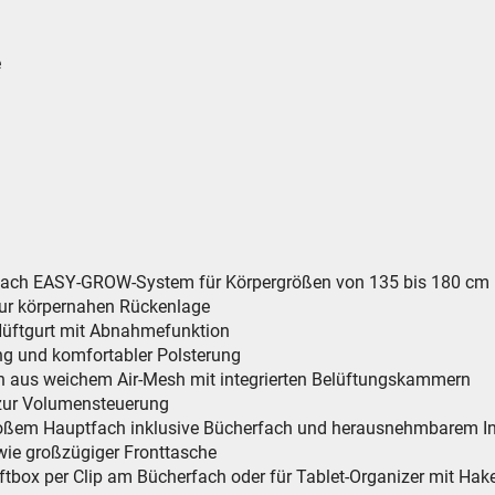
e
 nach EASY-GROW-System für Körpergrößen von 135 bis 180 cm
ur körpernahen Rückenlage
Hüftgurt mit Abnahmefunktion
ung und komfortabler Polsterung
ich aus weichem Air-Mesh mit integrierten Belüftungskammern
zur Volumensteuerung
 großem Hauptfach inklusive Bücherfach und herausnehmbarem Inn
ie großzügiger Fronttasche
eftbox per Clip am Bücherfach oder für Tablet-Organizer mit Hak