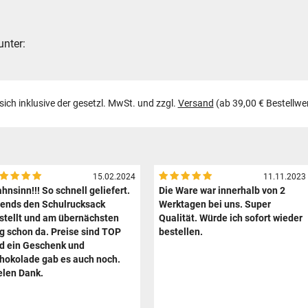
unter:
 sich inklusive der gesetzl. MwSt. und zzgl.
Versand
(ab 39,00 € Bestellwe
15.02.2024
11.11.2023
hnsinn!!! So schnell geliefert.
Die Ware war innerhalb von 2
ends den Schulrucksack
Werktagen bei uns. Super
stellt und am übernächsten
Qualität. Würde ich sofort wieder
g schon da. Preise sind TOP
bestellen.
d ein Geschenk und
hokolade gab es auch noch.
elen Dank.