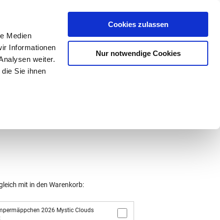
Mein Konto
den-Hotline
. 07633 3243
Cookies zulassen
0
le Medien
ir Informationen
Nur notwendige Cookies
0,00 €
Analysen weiter.
die Sie ihnen
ke
Taschen
Zubehör
gleich mit in den Warenkorb:
mpermäppchen 2026 Mystic Clouds
2