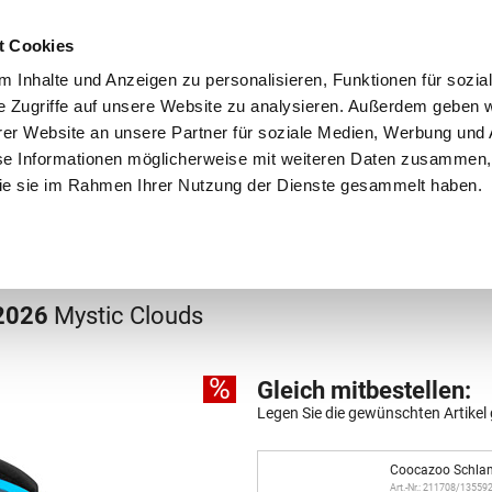
Schnellversand!
Versandkostenfrei ab 39 €
Kun
3 x täglich an Werktagen!
Kostenlose Rücksendung
Tel
t Cookies
 Inhalte und Anzeigen zu personalisieren, Funktionen für sozia
e Zugriffe auf unsere Website zu analysieren. Außerdem geben w
er Website an unsere Partner für soziale Medien, Werbung und 
se Informationen möglicherweise mit weiteren Daten zusammen, 
 die sie im Rahmen Ihrer Nutzung der Dienste gesammelt haben.
Grundschule
Weiterführende Schule
Rucksäc
chule
Schulrucksäcke
 2026
Mystic Clouds
%
Gleich mitbestellen:
Legen Sie die gewünschten Artikel 
Coocazoo Schla
Art.-Nr.: 211708/13559