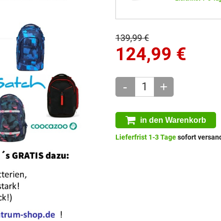
139,99 €
124,99
€
-
+
in den Warenkorb
Lieferfrist 1-3 Tage
sofort versand