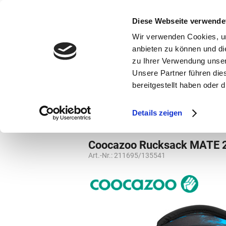
bestellen und ausdrucken
GUTSCHEINE
Diese Webseite verwende
Wir verwenden Cookies, um
anbieten zu können und di
zu Ihrer Verwendung unser
Unsere Partner führen die
bereitgestellt haben oder
Marken
Vorschule
Details zeigen
Marken
Coocazoo
Weiterführende S
Coocazoo Rucksack MATE
Art.-Nr.:
211695/135541