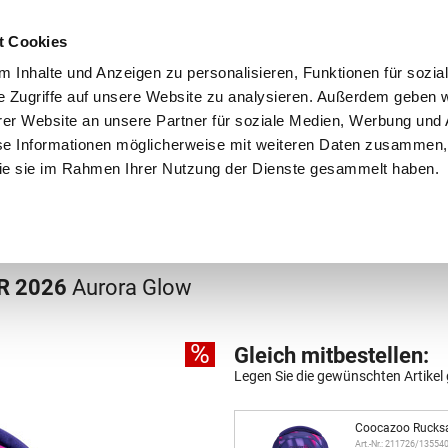
Schnellversand!
Versandkostenfrei ab 39 €
Kun
3 x täglich an Werktagen!
Kostenlose Rücksendung
Tel
t Cookies
 Inhalte und Anzeigen zu personalisieren, Funktionen für sozia
e Zugriffe auf unsere Website zu analysieren. Außerdem geben w
er Website an unsere Partner für soziale Medien, Werbung und 
se Informationen möglicherweise mit weiteren Daten zusammen, 
 die sie im Rahmen Ihrer Nutzung der Dienste gesammelt haben.
Grundschule
Weiterführende Schule
Rucksäc
chule
Schulrucksäcke
ER 2026
Aurora Glow
%
Gleich mitbestellen:
Legen Sie die gewünschten Artikel 
Coocazoo Rucks
Art.-Nr.: 211726/13554