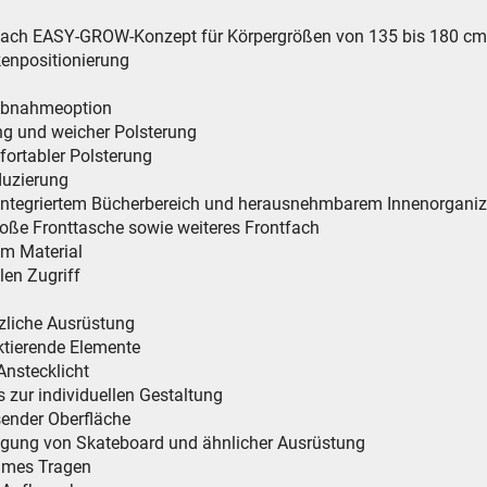
 nach EASY-GROW-Konzept für Körpergrößen von 135 bis 180 cm
ckenpositionierung
 Abnahmeoption
ung und weicher Polsterung
fortabler Polsterung
duzierung
 integriertem Bücherbereich und herausnehmbarem Innenorganiz
oße Fronttasche sowie weiteres Frontfach
em Material
len Zugriff
tzliche Ausrüstung
ektierende Elemente
Anstecklicht
 zur individuellen Gestaltung
sender Oberfläche
stigung von Skateboard und ähnlicher Ausrüstung
ehmes Tragen