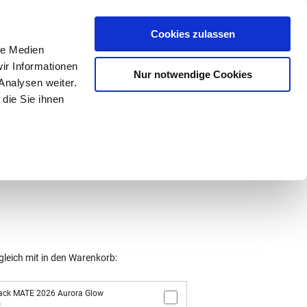
Mein Konto
den-Hotline
. 07633 3243
Cookies zulassen
0
le Medien
ir Informationen
Nur notwendige Cookies
0,00 €
Analysen weiter.
die Sie ihnen
ke
Taschen
Zubehör
gleich mit in den Warenkorb:
ack MATE 2026 Aurora Glow
0