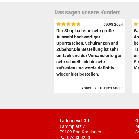
Das sagen unsere Kunden:
09.08.2024
Der Shop hat eine sehr große
Wa
Auswahl hochwertiger
Ab
Sporttaschen, Schulranzen und
be
Zubehör.Die Bestellung ist sehr
Ta
einfach und der Versand erfolgte
un
sehr schnell. Ich bin sehr
Sc
zufrieden und werde definitiv
Vi
wieder hier bestellen.
Annett B. | Trusted Shops
Ladengeschäft
Ö
Lammplatz 7
M
79189 Bad Krozingen
S
07633 3243