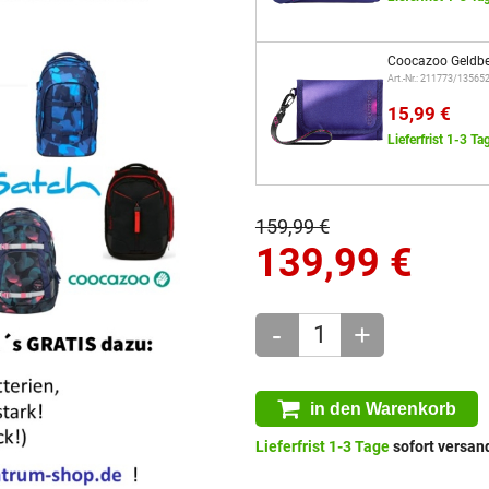
Coocazoo Geldbe
Art.-Nr.: 211773/13565
15,99 €
Lieferfrist 1-3 Ta
159,99 €
139,99
€
-
+
in den Warenkorb
Lieferfrist 1-3 Tage
sofort versand