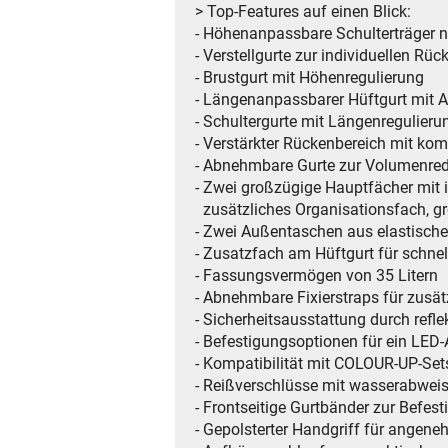
> Top-Features auf einen Blick:
- Höhenanpassbare Schulterträger
- Verstellgurte zur individuellen Rü
- Brustgurt mit Höhenregulierung
- Längenanpassbarer Hüftgurt mit
- Schultergurte mit Längenregulier
- Verstärkter Rückenbereich mit kom
- Abnehmbare Gurte zur Volumenre
- Zwei großzügige Hauptfächer mit
zusätzliches Organisationsfach, gr
- Zwei Außentaschen aus elastisch
- Zusatzfach am Hüftgurt für schnel
- Fassungsvermögen von 35 Litern
- Abnehmbare Fixierstraps für zusä
- Sicherheitsausstattung durch refl
- Befestigungsoptionen für ein LED-
- Kompatibilität mit COLOUR-UP-Sets
- Reißverschlüsse mit wasserabwei
- Frontseitige Gurtbänder zur Befe
- Gepolsterter Handgriff für angen