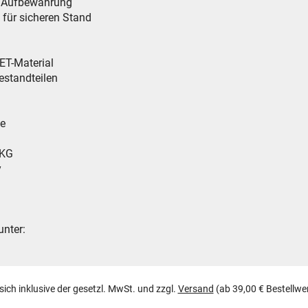
n Aufbewahrung
 für sicheren Stand
PET-Material
estandteilen
ie
 KG
y
unter:
 sich inklusive der gesetzl. MwSt. und zzgl.
Versand
(ab 39,00 € Bestellwe