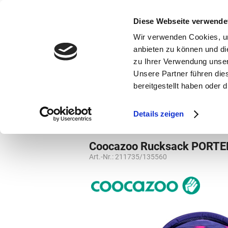
bestellen und ausdrucken
GUTSCHEINE
Diese Webseite verwende
Wir verwenden Cookies, um
anbieten zu können und di
zu Ihrer Verwendung unser
Unsere Partner führen die
bereitgestellt haben oder
Marken
Vorschule
Details zeigen
Marken
Coocazoo
Weiterführende S
Coocazoo Rucksack PORT
Art.-Nr.:
211735/135560