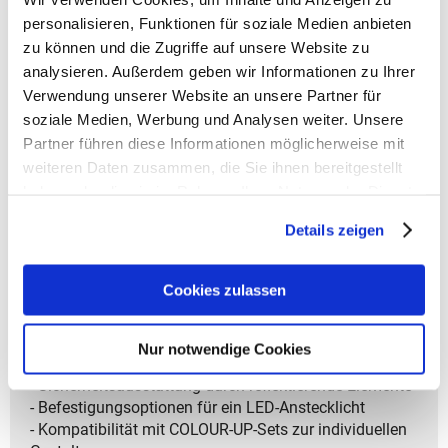
Konzept für Körpergrößen von 135 bis 180 cm
personalisieren, Funktionen für soziale Medien anbieten
- Verstellgurte zur individuellen Rückenpositionierung
zu können und die Zugriffe auf unsere Website zu
- Brustgurt mit Höhenregulierung
analysieren. Außerdem geben wir Informationen zu Ihrer
- Längenanpassbarer Hüftgurt mit Abnahmeoption
Verwendung unserer Website an unsere Partner für
- Schultergurte mit Längenregulierung und weicher
soziale Medien, Werbung und Analysen weiter. Unsere
Polsterung
Partner führen diese Informationen möglicherweise mit
- Verstärkter Rückenbereich mit komfortabler
Polsterung
weiteren Daten zusammen, die Sie ihnen bereitgestellt
- Abnehmbare Gurte zur Volumenreduzierung
haben oder die sie im Rahmen Ihrer Nutzung der Dienste
- Zwei großzügige Hauptfächer mit integriertem
gesammelt haben.
Details zeigen
Bücherbereich und herausnehmbarem Innenorganizer,
zusätzliches Organisationsfach, große Fronttasche
sowie weiteres Frontfach
Cookies zulassen
- Zwei Außentaschen aus elastischem Material
- Zusatzfach am Hüftgurt für schnellen Zugriff
- Fassungsvermögen von 35 Litern
Nur notwendige Cookies
- Abnehmbare Fixierstraps für zusätzliche Ausrüstung
- Sicherheitsausstattung durch reflektierende Elemente
- Befestigungsoptionen für ein LED-Anstecklicht
- Kompatibilität mit COLOUR-UP-Sets zur individuellen