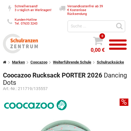
Schnellversand!
Versandkostenfrei ab 39
3 x täglich an Werktagen!
€
Kostenlose
Rücksendung
Kunden-Hotline
Tel. 07633 3243
0
0,00 €
Marken
Coocazoo
Weiterführende Schule
Schulrucksäcke
Coocazoo Rucksack PORTER 2026
Dancing
Dots
Art.-Nr.:
211719/135557
%