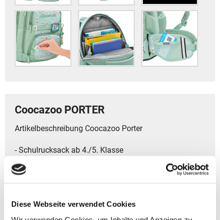
Coocazoo PORTER
Artikelbeschreibung Coocazoo Porter
- Schulrucksack ab 4./5. Klasse
- Volumen: 35 Liter
- Gewicht: 1350 g
- Größe: 44 x 30x 23 cm (HxBxT)
> Top-Features auf einen Blick:
Diese Webseite verwendet Cookies
- Höhenanpassbare Schulterträger nach EASY-GROW-
Wir verwenden Cookies, um Inhalte und Anzeigen zu