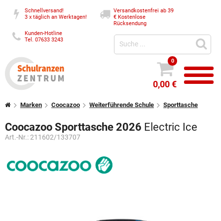
Schnellversand!
Versandkostenfrei ab 39
3 x täglich an Werktagen!
€
Kostenlose
Rücksendung
Kunden-Hotline
Tel. 07633 3243
0
0,00 €
Marken
Coocazoo
Weiterführende Schule
Sporttasche
Coocazoo Sporttasche 2026
Electric Ice
Art.-Nr.:
211602/133707