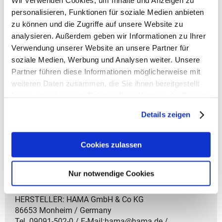
Wir verwenden Cookies, um Inhalte und Anzeigen zu
personalisieren, Funktionen für soziale Medien anbieten
Coocazoo Zubehör
zu können und die Zugriffe auf unsere Website zu
Artikelbeschreibung Coocazoo Sporttasche
analysieren. Außerdem geben wir Informationen zu Ihrer
- Volumen: 20 Liter
Verwendung unserer Website an unsere Partner für
- Gewicht: 470 g
soziale Medien, Werbung und Analysen weiter. Unsere
- Größe: 21x42x20 cm (HxBxT)
Partner führen diese Informationen möglicherweise mit
- Material: aus recycelten PET-Flaschen
weiteren Daten zusammen, die Sie ihnen bereitgestellt
- Großes Hauptfach
haben oder die sie im Rahmen Ihrer Nutzung der Dienste
- Seitentasche mit Reißverschluss
gesammelt haben.
- Nasswäschefach/Schuhfach
Details zeigen
- Abnehmbarer, verstellbarer und gepolsterter
Schultergurt
Cookies zulassen
- Trageschlaufe
- Faltbar
- 2-Wege-Rundbogenreißverschluss
Nur notwendige Cookies
- Gepolsterter Boden für mehr Stabilität
HERSTELLER: HAMA GmbH & Co KG
86653 Monheim / Germany
Tel. 09091-502-0 / E-Mail:hama@hama.de /