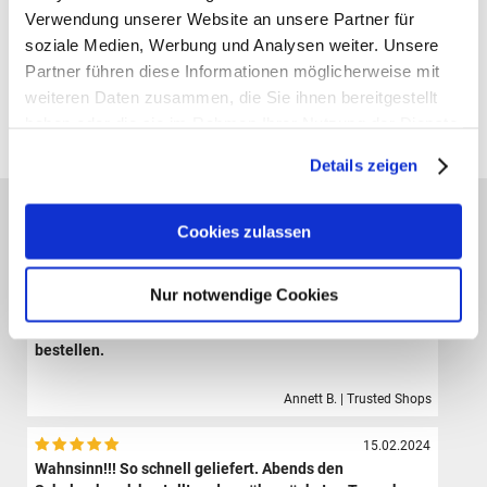
Verwendung unserer Website an unsere Partner für
soziale Medien, Werbung und Analysen weiter. Unsere
Gutscheine bestellen
Partner führen diese Informationen möglicherweise mit
weiteren Daten zusammen, die Sie ihnen bereitgestellt
Alle Preise verstehen sich inklusive der gesetzl. MwSt. und zzgl.
haben oder die sie im Rahmen Ihrer Nutzung der Dienste
Versand
(ab 39,00 € Bestellwert versandkostenfrei!)
gesammelt haben.
Details zeigen
Das sagen unsere Kunden:
Cookies zulassen
09.08.2024
Der Shop hat eine sehr große Auswahl hochwertiger
Sporttaschen, Schulranzen und Zubehör.Die Bestellung
Nur notwendige Cookies
ist sehr einfach und der Versand erfolgte sehr schnell.
Ich bin sehr zufrieden und werde definitiv wieder hier
bestellen.
Annett B. | Trusted Shops
15.02.2024
Wahnsinn!!! So schnell geliefert. Abends den