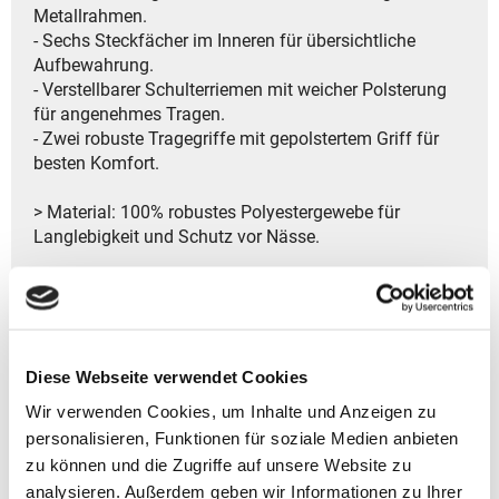
Metallrahmen.
- Sechs Steckfächer im Inneren für übersichtliche
Aufbewahrung.
- Verstellbarer Schulterriemen mit weicher Polsterung
für angenehmes Tragen.
- Zwei robuste Tragegriffe mit gepolstertem Griff für
besten Komfort.
> Material: 100% robustes Polyestergewebe für
Langlebigkeit und Schutz vor Nässe.
> Hersteller: Reisenthel Accessoires GmbH & Co. KG
Zeppelinstr. 4
82205 Gilching
Deutschland
Diese Webseite verwendet Cookies
- Kontakt:
Tel.: +49 8105 772920
Wir verwenden Cookies, um Inhalte und Anzeigen zu
Fax: +49 8105 77292-920
personalisieren, Funktionen für soziale Medien anbieten
E-Mail: service@reisenthel.com
zu können und die Zugriffe auf unsere Website zu
analysieren. Außerdem geben wir Informationen zu Ihrer