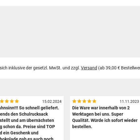
 sich inklusive der gesetzl. MwSt. und zzgl.
Versand
(ab 39,00 € Bestellwe
15.02.2024
11.11.2023
hnsinn!!! So schnell geliefert.
Die Ware war innerhalb von 2
ends den Schulrucksack
Werktagen bei uns. Super
stellt und am übernächsten
Qualität. Würde ich sofort wieder
g schon da. Preise sind TOP
bestellen.
d ein Geschenk und
hokolade gab es auch noch.