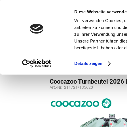
bestellen und ausdrucken
GUTSCHEINE
Diese Webseite verwende
Wir verwenden Cookies, um
anbieten zu können und di
zu Ihrer Verwendung unser
Unsere Partner führen die
bereitgestellt haben oder
Marken
Vorschule
Details zeigen
Marken
Coocazoo
Weiterführende S
Coocazoo Turnbeutel 2026
Art.-Nr.:
211721/135620