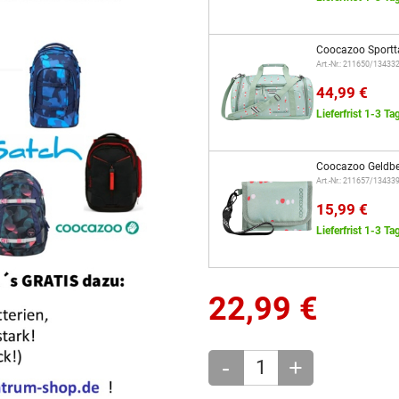
Coocazoo Sportt
Art.-Nr.: 211650/13433
44,99 €
Lieferfrist 1-3 Ta
Coocazoo Geldbe
Art.-Nr.: 211657/13433
15,99 €
Lieferfrist 1-3 Ta
22,99
€
-
+