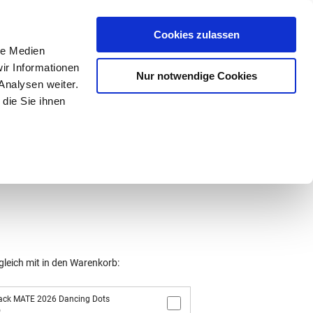
Mein Konto
den-Hotline
. 07633 3243
Cookies zulassen
0
le Medien
ir Informationen
Nur notwendige Cookies
0,00 €
Analysen weiter.
die Sie ihnen
ke
Taschen
Zubehör
gleich mit in den Warenkorb:
ack MATE 2026 Dancing Dots
6