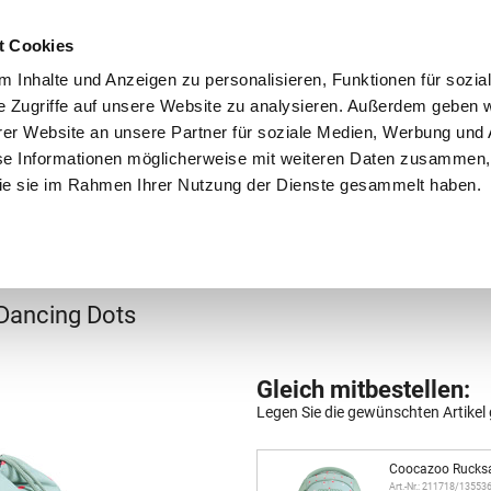
Schnellversand!
Versandkostenfrei ab 39 €
Kun
3 x täglich an Werktagen!
Kostenlose Rücksendung
Tel
t Cookies
 Inhalte und Anzeigen zu personalisieren, Funktionen für sozia
e Zugriffe auf unsere Website zu analysieren. Außerdem geben w
er Website an unsere Partner für soziale Medien, Werbung und 
se Informationen möglicherweise mit weiteren Daten zusammen, 
 die sie im Rahmen Ihrer Nutzung der Dienste gesammelt haben.
Grundschule
Weiterführende Schule
Rucksäc
chule
Turnbeutel
Dancing Dots
Gleich mitbestellen:
Legen Sie die gewünschten Artikel 
Coocazoo Rucks
Art.-Nr.: 211718/13553