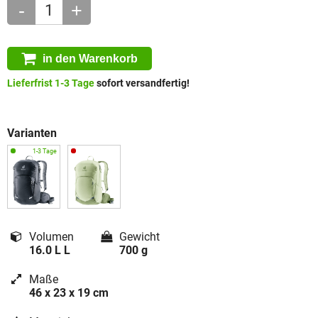
-
+
in den Warenkorb
Lieferfrist 1-3 Tage
sofort versandfertig!
Varianten
Volumen
Gewicht
16.0 L L
700 g
Maße
46 x 23 x 19 cm