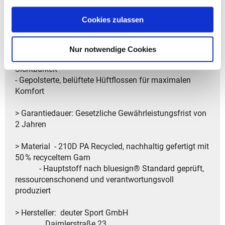
- Schultergurte ergonomisch geformt und gepolstert
- Schlüsselhalter und Halterung für Brillen
Cookies zulassen
- Abnehmbares Netz für Helm und praktische Halterung
für Luftpumpe
- Herausnehmbare Sitzunterlage für Pausen unterwegs
Nur notwendige Cookies
- Stockhalterung und reflektierende Details für
Sichtbarkeit
- Gepolsterte, belüftete Hüftflossen für maximalen
Komfort
> Garantiedauer: Gesetzliche Gewährleistungsfrist von
2 Jahren
> Material - 210D PA Recycled, nachhaltig gefertigt mit
50 % recyceltem Garn
- Hauptstoff nach bluesign® Standard geprüft,
ressourcenschonend und verantwortungsvoll
produziert
> Hersteller: deuter Sport GmbH
Daimlerstraße 23