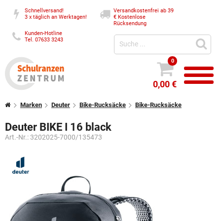
Schnellversand!
Versandkostenfrei ab 39
3 x täglich an Werktagen!
€
Kostenlose
Rücksendung
Kunden-Hotline
Tel. 07633 3243
0
0,00 €
Marken
Deuter
Bike-Rucksäcke
Bike-Rucksäcke
Deuter BIKE I 16 black
Art.-Nr.:
3202025-7000/135473