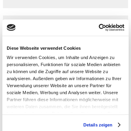
BIKE I 16
> Artikelbeschreibung Deuter BIKE I 16
Diese Webseite verwendet Cookies
- Volumen: ca. 16 l
- Gewicht: ca. 700 g
Wir verwenden Cookies, um Inhalte und Anzeigen zu
- Größe: 46x23x19 cm (HxBxT)
personalisieren, Funktionen für soziale Medien anbieten
zu können und die Zugriffe auf unsere Website zu
- Anpassbarer Brustgurt für perfekten Sitz
analysieren. Außerdem geben wir Informationen zu Ihrer
- Fach innen mit Reißverschluss für sichere
Verwendung unserer Website an unsere Partner für
Aufbewahrung
soziale Medien, Werbung und Analysen weiter. Unsere
- Geeignet für Trinkblasen bis 3 L
Partner führen diese Informationen möglicherweise mit
- Rundumöffnung für leichtes Packen
weiteren Daten zusammen, die Sie ihnen bereitgestellt
- Organizer für Werkzeug und Fronttasche für schnellen
Zugriff
haben oder die sie im Rahmen Ihrer Nutzung der Dienste
- Handytasche immer griffbereit
gesammelt haben.
Details zeigen
- Inklusive Wetterschutz durch Regenhülle