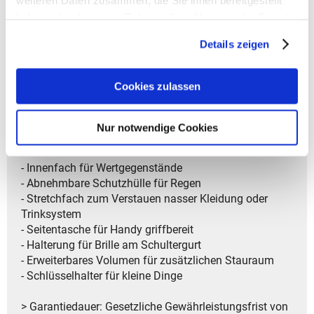
- Belüftete Hüft und Schultergurte für angenehmes
haben oder die sie im Rahmen Ihrer Nutzung der Dienste
Tragen
gesammelt haben.
Details zeigen
- Brustgurt stufenlos anpassbar für optimalen Halt
- Organizer für Werkzeug und große Fronttasche mit
Netzfach für Zubehör und Pumpe
Cookies zulassen
- Platz für Trinkblasen bis 3 Liter
- Flexibler Stauraum an den Seiten für schnellen
Zugriff
Nur notwendige Cookies
- Helmnetz integriert für sicheren Transport
- Reflektierende Akzente für bessere Sichtbarkeit
- Innenfach für Wertgegenstände
- Abnehmbare Schutzhülle für Regen
- Stretchfach zum Verstauen nasser Kleidung oder
Trinksystem
- Seitentasche für Handy griffbereit
- Halterung für Brille am Schultergurt
- Erweiterbares Volumen für zusätzlichen Stauraum
- Schlüsselhalter für kleine Dinge
> Garantiedauer: Gesetzliche Gewährleistungsfrist von