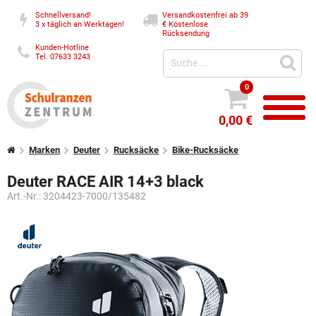
Schnellversand!
Versandkostenfrei ab 39
3 x täglich an Werktagen!
€
Kostenlose
Rücksendung
Kunden-Hotline
Tel. 07633 3243
0
0,00 €
Marken
Deuter
Rucksäcke
Bike-Rucksäcke
Deuter RACE AIR 14+3 black
Art.-Nr.:
3204423-7000/135482