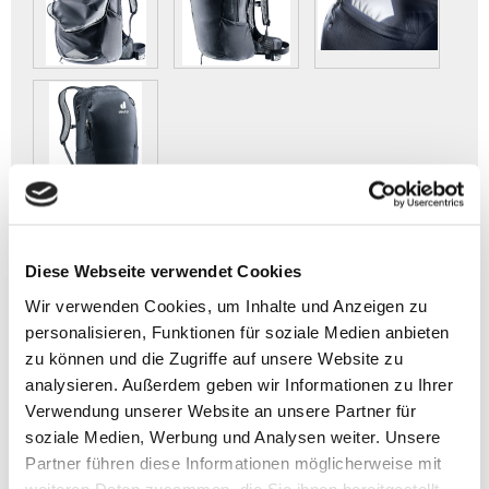
Diese Webseite verwendet Cookies
RACE AIR 14+3
Wir verwenden Cookies, um Inhalte und Anzeigen zu
personalisieren, Funktionen für soziale Medien anbieten
> Artikelbeschreibung Deuter RACE AIR 14+3
zu können und die Zugriffe auf unsere Website zu
analysieren. Außerdem geben wir Informationen zu Ihrer
- Volumen: ca. 14+3 l
Verwendung unserer Website an unsere Partner für
- Gewicht: ca. 940 g
soziale Medien, Werbung und Analysen weiter. Unsere
- Größe: 46x25x18 cm (HxBxT)
Partner führen diese Informationen möglicherweise mit
- Federleichtes Design für hohe Bewegungsfreiheit
weiteren Daten zusammen, die Sie ihnen bereitgestellt