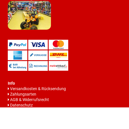
Info
Versandkosten & Rücksendung
Zahlungsarten
AGB & Widerrufsrecht
Datenschutz
Batteriegesetzhinweise
Impressum
Vertrag widerrrufen