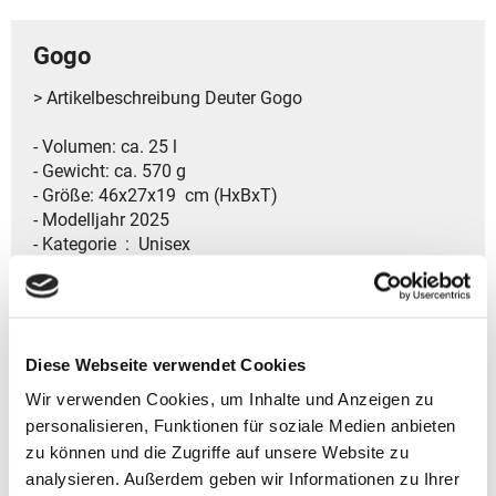
Gogo
> Artikelbeschreibung Deuter Gogo
- Volumen: ca. 25 l
- Gewicht: ca. 570 g
- Größe: 46x27x19 cm (HxBxT)
- Modelljahr 2025
- Kategorie ‏ : ‎ Unisex
- Airstripes System für optimale Belüftung und hoher
Tragekomfort
- Verstellbarer Brustgurt für besten Sitz
Diese Webseite verwendet Cookies
- Sicherer Platz für wichtige Unterlagen
- Elastische Seitentaschen für zusätzliche Sachen
Wir verwenden Cookies, um Inhalte und Anzeigen zu
- Gepolsterte Schulterträger erhöhen den Tragekomfort
personalisieren, Funktionen für soziale Medien anbieten
- Praktische schlüsselclip für eine sichere
zu können und die Zugriffe auf unsere Website zu
Aufbewahrung der Schlüssel
analysieren. Außerdem geben wir Informationen zu Ihrer
- Innenfach zur sicheren deine Wertsachen vor