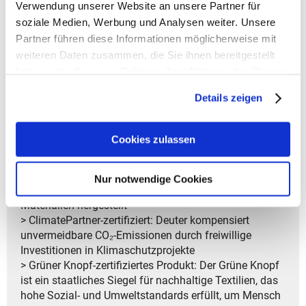
Verwendung unserer Website an unsere Partner für
Diebstahl und Beschädigung
soziale Medien, Werbung und Analysen weiter. Unsere
Partner führen diese Informationen möglicherweise mit
> Garantiedauer: Gesetzliche Gewährleistungsfrist von
2 Jahren
weiteren Daten zusammen, die Sie ihnen bereitgestellt
haben oder die sie im Rahmen Ihrer Nutzung der Dienste
> PFAS-frei: Deuter verwendet keine
gesammelt haben.
Details zeigen
umweltschädlichen PFAS, sondern eine
umweltfreundliche DWR-Imprägnierung für
wasserabweisende Eigenschaften
Cookies zulassen
> bluesign®-Produkt: Produkte mit dem bluesign®-
Label erfüllen strenge Sicherheits- und
Umweltanforderungen und werden
Nur notwendige Cookies
ressourcenschonend mit umweltfreundlichen
Materialien hergestellt
> ClimatePartner-zertifiziert: Deuter kompensiert
unvermeidbare CO₂-Emissionen durch freiwillige
Investitionen in Klimaschutzprojekte
> Grüner Knopf-zertifiziertes Produkt: Der Grüne Knopf
ist ein staatliches Siegel für nachhaltige Textilien, das
hohe Sozial- und Umweltstandards erfüllt, um Mensch