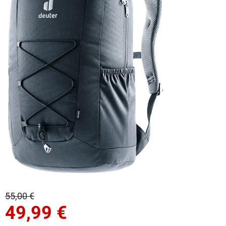
55,00 €
49,99
€