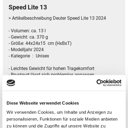
Speed Lite 13
> Artikelbeschreibung Deuter Speed Lite 13 2024
- Volumen: ca. 13 l
- Gewicht: ca. 370 g
- Größe: 44x24x15 cm (HxBxT)
- Modelljahr 2024
- Kategorie ‏ : ‎ Unisex
- Leichtes Gewicht für hohen Tragekomfort
- Brustgurt lässt sich problemlos anpassen
- Schulterträger mit ergonomischer Polsterung für
besseren Halt
- Abnehmbarer Hüftgurt für flexible Nutzung
- V-förmiger, flexibler Rahmen sorgt für bessere
Diese Webseite verwendet Cookies
Lastenverlagerung auf die Hüfte
Wir verwenden Cookies, um Inhalte und Anzeigen zu
- Zwei dehnbare Seitentaschen für zusätzlichen
Stauraum
personalisieren, Funktionen für soziale Medien anbieten
- Sicheres Fach für wertvolle Gegenstände
zu können und die Zugriffe auf unsere Website zu