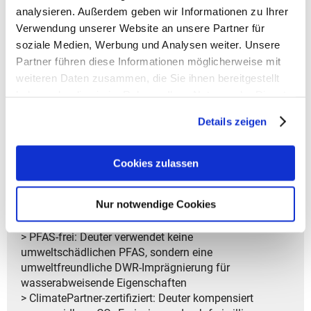
- Clip für Schlüssel zur praktischen Aufbewahrung
analysieren. Außerdem geben wir Informationen zu Ihrer
- Stretch-Innenfach für nasse Kleidung oder Trinkblase
Verwendung unserer Website an unsere Partner für
- Halterung für ein 2,0-Liter-Trinksystem
soziale Medien, Werbung und Analysen weiter. Unsere
- Brillenhalterung am Schultergurt für schnellen Zugriff
Partner führen diese Informationen möglicherweise mit
- Schlaufen zur Befestigung einer Helmhalterung (nicht
weiteren Daten zusammen, die Sie ihnen bereitgestellt
im Lieferumfang enthalten)
haben oder die sie im Rahmen Ihrer Nutzung der Dienste
- Verstärkte Reißverschlussschlaufen für einfache
gesammelt haben.
Bedienung und Haltbarkeit
Details zeigen
- SOS-Label mit wichtigen Notrufnummern für den
Ernstfall
- Lite System für eine leichtere, kompakte Ausführung
Cookies zulassen
> Garantiedauer: Gesetzliche Gewährleistungsfrist von
Nur notwendige Cookies
2 Jahren
> PFAS-frei: Deuter verwendet keine
umweltschädlichen PFAS, sondern eine
umweltfreundliche DWR-Imprägnierung für
wasserabweisende Eigenschaften
> ClimatePartner-zertifiziert: Deuter kompensiert