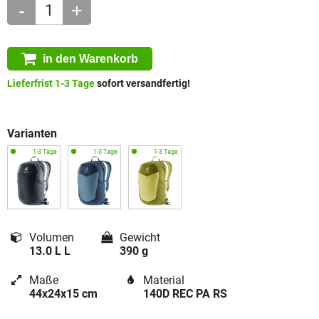
-
+
in den Warenkorb
Lieferfrist 1-3 Tage
sofort versandfertig!
Varianten
Volumen
Gewicht
13.0 L L
390 g
Maße
Material
44x24x15 cm
140D REC PA RS