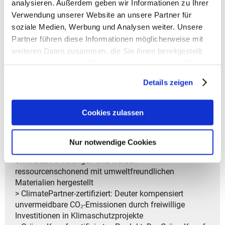
analysieren. Außerdem geben wir Informationen zu Ihrer
- Schutztasche für Tablet
Verwendung unserer Website an unsere Partner für
- Handytasche an der Seite
soziale Medien, Werbung und Analysen weiter. Unsere
- Griff zum Tragen
Partner führen diese Informationen möglicherweise mit
- Weite U-Zip Öffnung am Rucksackoberteil
weiteren Daten zusammen, die Sie ihnen bereitgestellt
> Garantiedauer: Gesetzliche Gewährleistungsfrist von
haben oder die sie im Rahmen Ihrer Nutzung der Dienste
2 Jahren
gesammelt haben.
Details zeigen
> PFAS-frei: Deuter verwendet keine
umweltschädlichen PFAS, sondern eine
Cookies zulassen
umweltfreundliche DWR-Imprägnierung für
wasserabweisende Eigenschaften
> bluesign®-Produkt: Produkte mit dem bluesign®-
Nur notwendige Cookies
Label erfüllen strenge Sicherheits- und
Umweltanforderungen und werden
ressourcenschonend mit umweltfreundlichen
Materialien hergestellt
> ClimatePartner-zertifiziert: Deuter kompensiert
unvermeidbare CO₂-Emissionen durch freiwillige
Investitionen in Klimaschutzprojekte