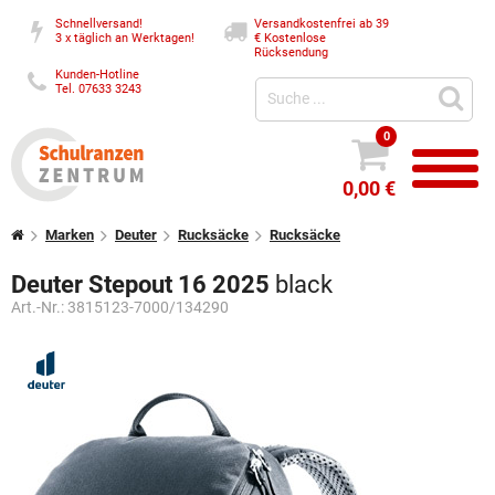
Schnellversand!
Versandkostenfrei ab 39
3 x täglich an Werktagen!
€
Kostenlose
Rücksendung
Kunden-Hotline
Tel. 07633 3243
0
0,00 €
Marken
Deuter
Rucksäcke
Rucksäcke
Deuter Stepout 16 2025
black
Art.-Nr.:
3815123-7000/134290