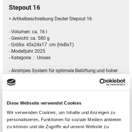
Stepout 16
> Artikelbeschreibung Deuter Stepout 16
- Volumen: ca. 16 l
- Gewicht: ca. 580 g
- Größe: 45x24x17 cm (HxBxT)
- Modelljahr 2025
- Kategorie ‏ : ‎ Unisex
- Airstripes System für optimale Belüftung und hoher
Tragekomfort
- Verstellbarer Brustgurt für besten Sitz
- Sicherer Platz für wichtige Unterlagen
- Elastische Seitentaschen für zusätzliche Sachen
- Gepolsterte Schulterträger erhöhen den Tragekomfort
Diese Webseite verwendet Cookies
- Praktische schlüsselclip für eine sichere
Wir verwenden Cookies, um Inhalte und Anzeigen zu
Aufbewahrung der Schlüssel
personalisieren, Funktionen für soziale Medien anbieten
- Innenfach zur sicheren deine Wertsachen vor
zu können und die Zugriffe auf unsere Website zu
Diebstahl und Beschädigung