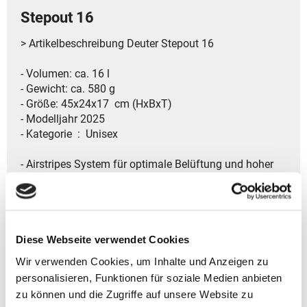
Stepout 16
> Artikelbeschreibung Deuter Stepout 16
- Volumen: ca. 16 l
- Gewicht: ca. 580 g
- Größe: 45x24x17 cm (HxBxT)
- Modelljahr 2025
- Kategorie ‏ : ‎ Unisex
- Airstripes System für optimale Belüftung und hoher
Tragekomfort
- Verstellbarer Brustgurt für besten Sitz
- Sicherer Platz für wichtige Unterlagen
- Elastische Seitentaschen für zusätzliche Sachen
- Gepolsterte Schulterträger erhöhen den Tragekomfort
Diese Webseite verwendet Cookies
- Praktische schlüsselclip für eine sichere
Wir verwenden Cookies, um Inhalte und Anzeigen zu
Aufbewahrung der Schlüssel
personalisieren, Funktionen für soziale Medien anbieten
- Innenfach zur sicheren deine Wertsachen vor
zu können und die Zugriffe auf unsere Website zu
Diebstahl und Beschädigung