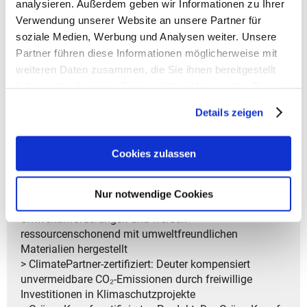
analysieren. Außerdem geben wir Informationen zu Ihrer
- Schutztasche für Tablet
Verwendung unserer Website an unsere Partner für
- Handytasche an der Seite
soziale Medien, Werbung und Analysen weiter. Unsere
- Griff zum Tragen
Partner führen diese Informationen möglicherweise mit
- Weite U-Zip Öffnung am Rucksackoberteil
weiteren Daten zusammen, die Sie ihnen bereitgestellt
> Garantiedauer: Gesetzliche Gewährleistungsfrist von
haben oder die sie im Rahmen Ihrer Nutzung der Dienste
2 Jahren
gesammelt haben.
Details zeigen
> PFAS-frei: Deuter verwendet keine
umweltschädlichen PFAS, sondern eine
Cookies zulassen
umweltfreundliche DWR-Imprägnierung für
wasserabweisende Eigenschaften
> bluesign®-Produkt: Produkte mit dem bluesign®-
Nur notwendige Cookies
Label erfüllen strenge Sicherheits- und
Umweltanforderungen und werden
ressourcenschonend mit umweltfreundlichen
Materialien hergestellt
> ClimatePartner-zertifiziert: Deuter kompensiert
unvermeidbare CO₂-Emissionen durch freiwillige
Investitionen in Klimaschutzprojekte