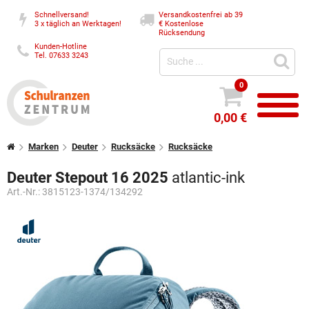
Schnellversand!
Versandkostenfrei ab 39
3 x täglich an Werktagen!
€
Kostenlose
Rücksendung
Kunden-Hotline
Tel. 07633 3243
0
0,00 €
Marken
Deuter
Rucksäcke
Rucksäcke
Deuter Stepout 16 2025
atlantic-ink
Art.-Nr.:
3815123-1374/134292