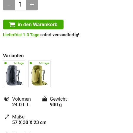
-
+
in den Warenkorb
Lieferfrist 1-3 Tage
sofort versandfertig!
Varianten
Volumen
Gewicht
24.0 L L
930 g
Maße
57 X 30 X 23 cm