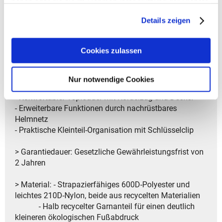
haben oder die sie im Rahmen Ihrer Nutzung der Dienste
- Clevere Halterungen für Stöcke, Brille und Zubehör
gesammelt haben.
Details zeigen
- Schutz bei jedem Wetter durch abnehmbare
Regenhülle
- Zusätzliche Sicherheit durch SOS-Label
Cookies zulassen
- Strukturierte Aufteilung mit Innen- und Außen-
Deckelfach
- Seitlicher Schnellzugriff durch Smartphone- und
Nur notwendige Cookies
Netzseitentaschen
- Komfortabler Toploader mit Kordelzug und Deckel
- Erweiterbare Funktionen durch nachrüstbares
Helmnetz
- Praktische Kleinteil-Organisation mit Schlüsselclip
> Garantiedauer: Gesetzliche Gewährleistungsfrist von
2 Jahren
> Material: - Strapazierfähiges 600D-Polyester und
leichtes 210D-Nylon, beide aus recycelten Materialien
- Halb recycelter Garnanteil für einen deutlich
kleineren ökologischen Fußabdruck