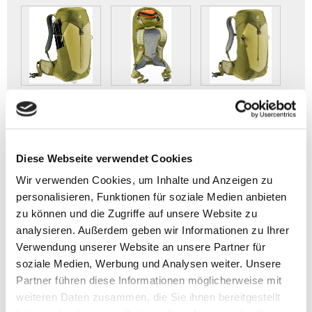
AC LITE 24
Diese Webseite verwendet Cookies
> Artikelbeschreibung Deuter AC LITE 24
Wir verwenden Cookies, um Inhalte und Anzeigen zu
personalisieren, Funktionen für soziale Medien anbieten
- Volumen: ca. 24 l
zu können und die Zugriffe auf unsere Website zu
- Gewicht: ca. 930 g
analysieren. Außerdem geben wir Informationen zu Ihrer
- Größe: 57x30x23 cm (HxBxT)
Verwendung unserer Website an unsere Partner für
soziale Medien, Werbung und Analysen weiter. Unsere
- Leichtes Design mit flexiblem Federstahlrahmen
- Bequemer Sitz durch anpassbaren Brustgurt und
Partner führen diese Informationen möglicherweise mit
belüftete Hüftflossen
weiteren Daten zusammen, die Sie ihnen bereitgestellt
- Trinksystem-Komfort bis 2 L für lange Touren