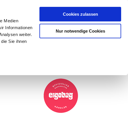
Mein Konto
den-Hotline
. 07633 3243
Cookies zulassen
0
le Medien
ir Informationen
Nur notwendige Cookies
0,00 €
Analysen weiter.
die Sie ihnen
ke
Taschen
Zubehör