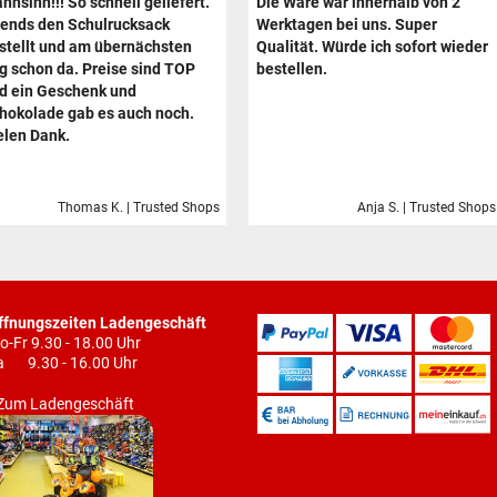
hnsinn!!! So schnell geliefert.
Die Ware war innerhalb von 2
ends den Schulrucksack
Werktagen bei uns. Super
stellt und am übernächsten
Qualität. Würde ich sofort wieder
g schon da. Preise sind TOP
bestellen.
d ein Geschenk und
hokolade gab es auch noch.
elen Dank.
Thomas K. | Trusted Shops
Anja S. | Trusted Shops
ffnungszeiten Ladengeschäft
o-Fr 9.30 - 18.00 Uhr
a 9.30 - 16.00 Uhr
Zum Ladengeschäft