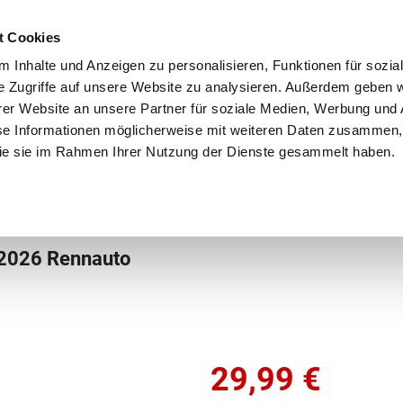
Schnellversand!
Versandkostenfrei ab 39 €
Kun
3 x täglich an Werktagen!
Kostenlose Rücksendung
Tel
t Cookies
 Inhalte und Anzeigen zu personalisieren, Funktionen für sozia
e Zugriffe auf unsere Website zu analysieren. Außerdem geben w
er Website an unsere Partner für soziale Medien, Werbung und 
se Informationen möglicherweise mit weiteren Daten zusammen, 
 die sie im Rahmen Ihrer Nutzung der Dienste gesammelt haben.
Grundschule
Weiterführende Schule
Rucksäc
 Zippies
-2026 Rennauto
29,99
€