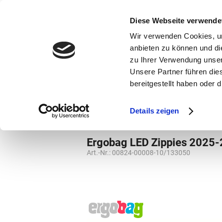
bestellen und ausdrucken
GUTSCHEINE
Diese Webseite verwende
Wir verwenden Cookies, um
anbieten zu können und di
zu Ihrer Verwendung unser
Unsere Partner führen die
bereitgestellt haben oder
Marken
Vorschule
Details zeigen
Marken
Ergobag
Grundschule
LED
Ergobag LED Zippies 2025
Art.-Nr.:
00824-00008-10/133050