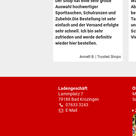
Der Shop hat eine sehr große
Wa
Auswahl hochwertiger
Ab
Sporttaschen, Schulranzen und
be
Zubehör.Die Bestellung ist sehr
Ta
einfach und der Versand erfolgte
un
sehr schnell. Ich bin sehr
Sc
zufrieden und werde definitiv
Vi
wieder hier bestellen.
Annett B. | Trusted Shops
Ladengeschäft
Ö
Lammplatz 7
M
79189 Bad Krozingen
S
07633 3243
E-Mail