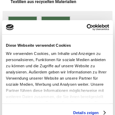
Textilien aus recycelten Materialien
Diese Webseite verwendet Cookies
Wir verwenden Cookies, um Inhalte und Anzeigen zu
personalisieren, Funktionen für soziale Medien anbieten
zu können und die Zugriffe auf unsere Website zu
Ergobag Zubehör
analysieren. Außerdem geben wir Informationen zu Ihrer
Artikelbeschreibung Ergobag Sicherheitsset
Verwendung unserer Website an unsere Partner für
- Gewicht: 95 g
soziale Medien, Werbung und Analysen weiter. Unsere
- Größe: 15x23x3 cm (B/H/T)
Partner führen diese Informationen möglicherweise mit
- Material: aus recycelten PET-Flaschen
weiteren Daten zusammen, die Sie ihnen bereitgestellt
- 3-teiliges Set
haben oder die sie im Rahmen Ihrer Nutzung der Dienste
- Fluoreszierendes Material
gesammelt haben.
- Leicht zu befestigen
Details zeigen