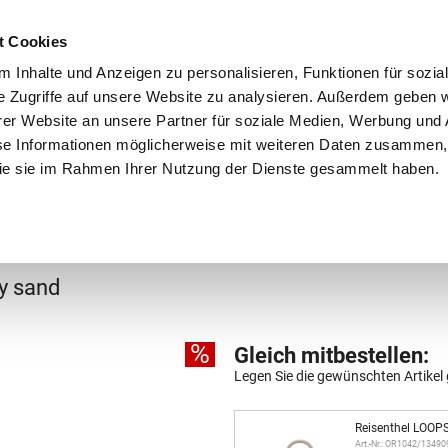
Schnellversand!
Versandkostenfrei ab 39 €
Kun
3 x täglich an Werktagen!
Kostenlose Rücksendung
Tel
t Cookies
 Inhalte und Anzeigen zu personalisieren, Funktionen für sozia
e Zugriffe auf unsere Website zu analysieren. Außerdem geben w
er Website an unsere Partner für soziale Medien, Werbung und 
se Informationen möglicherweise mit weiteren Daten zusammen, 
 die sie im Rahmen Ihrer Nutzung der Dienste gesammelt haben.
Grundschule
Weiterführende Schule
Rucksäc
Einkaufskörbe
y sand
%
Gleich mitbestellen:
Legen Sie die gewünschten Artikel 
Reisenthel LOOP
Art.-Nr.: OR1042/13490