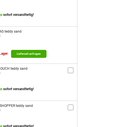
ge
sofort versandfertig!
BAG teddy sand
4
 Lager
.
Lieferzeit anfragen
 POUCH teddy sand
5
ge
sofort versandfertig!
Y SHOPPER teddy sand
2
ge
sofort versandfertig!