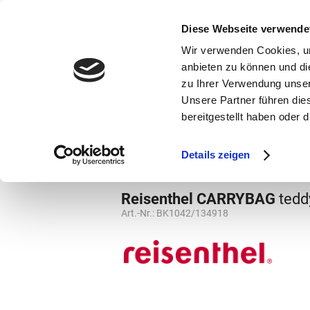
bestellen und ausdrucken
GUTSCHEINE
Diese Webseite verwende
Wir verwenden Cookies, um
anbieten zu können und di
zu Ihrer Verwendung unser
Unsere Partner führen die
bereitgestellt haben oder
Marken
Vorschule
Details zeigen
Marken
Reisenthel
Einkaufskörbe
Reisenthel CARRYBAG
tedd
Art.-Nr.:
BK1042/134918