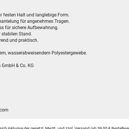
r festen Halt und langlebige Form.
mmantelung für angenehmes Tragen.
uss für sichere Aufbewahrung.
 stabilen Stand.
arend und praktisch.
tigem, wasserabweisendem Polyestergewebe.
es GmbH & Co. KG
.com
 sich inklusive der gesetzl. MwSt. und zzgl.
Versand
(ab 39,00 € Bestellwe