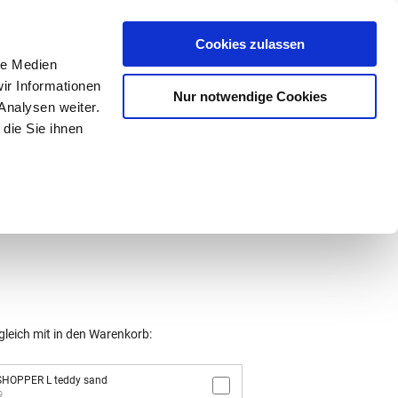
Mein Konto
den-Hotline
. 07633 3243
Cookies zulassen
0
le Medien
ir Informationen
Nur notwendige Cookies
0,00 €
Analysen weiter.
die Sie ihnen
ke
Taschen
Zubehör
gleich mit in den Warenkorb:
SHOPPER L teddy sand
9