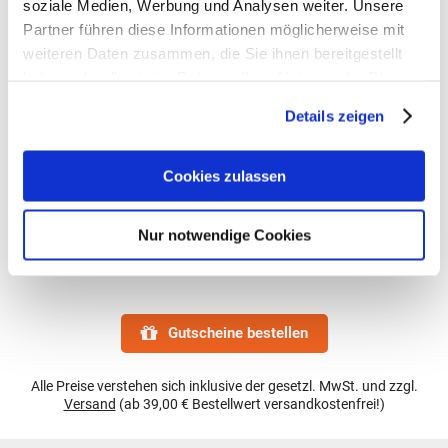
soziale Medien, Werbung und Analysen weiter. Unsere
> Material: Obermaterial aus 100 % recyceltem
Partner führen diese Informationen möglicherweise mit
Polyester.
weiteren Daten zusammen, die Sie ihnen bereitgestellt
haben oder die sie im Rahmen Ihrer Nutzung der Dienste
> Hersteller: Reisenthel Accessoires GmbH & Co. KG
gesammelt haben.
Zeppelinstr. 4
Details zeigen
82205 Gilching
Deutschland
- Kontakt:
Cookies zulassen
Tel.: +49 8105 772920
Fax: +49 8105 77292-920
Nur notwendige Cookies
E-Mail: service@reisenthel.com
Gutscheine bestellen
Alle Preise verstehen sich inklusive der gesetzl. MwSt. und zzgl.
Versand
(ab 39,00 € Bestellwert versandkostenfrei!)