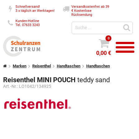
Schnellversand!
Versandkostenfrei ab 39
3 x täglich an Werktagen!
€
Kostenlose
Rücksendung
Kunden-Hotline
Tel. 07633 3243
0
0,00 €
Marken
Reisenthel
Handtaschen
Handtaschen
Reisenthel MINI POUCH
teddy sand
Art.-Nr.:
LO1042/134925