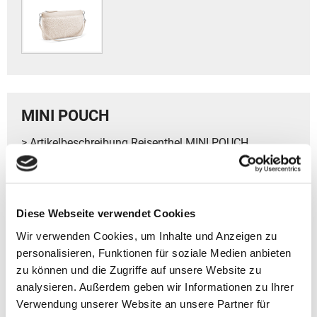
MINI POUCH
> Artikelbeschreibung Reisenthel MINI POUCH
- Volumen: ca. 1 l
- Gewicht: ca. 102 g
- Größe: 15 x 26 x 10 cm (HxBxT)
Diese Webseite verwendet Cookies
Wir verwenden Cookies, um Inhalte und Anzeigen zu
- Kompakte Tasche für kleine Essentials wie Schlüssel,
Handy und Lippenstift.
personalisieren, Funktionen für soziale Medien anbieten
- Großes, gefüttertes Fach mit Reißverschluss und
zu können und die Zugriffe auf unsere Website zu
Logo-Puller aus PU-Material.
analysieren. Außerdem geben wir Informationen zu Ihrer
- Schulterriemen mit robusten Metallkarabinern.
Verwendung unserer Website an unsere Partner für