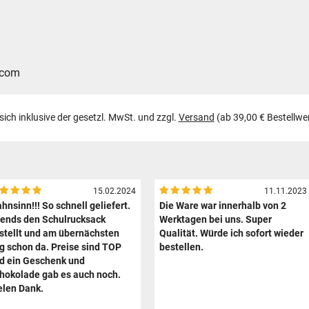
.com
 sich inklusive der gesetzl. MwSt. und zzgl.
Versand
(ab 39,00 € Bestellwe
15.02.2024
11.11.2023
hnsinn!!! So schnell geliefert.
Die Ware war innerhalb von 2
ends den Schulrucksack
Werktagen bei uns. Super
stellt und am übernächsten
Qualität. Würde ich sofort wieder
g schon da. Preise sind TOP
bestellen.
d ein Geschenk und
hokolade gab es auch noch.
elen Dank.