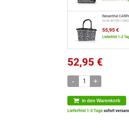
Reisenthel CARR
Art.-Nr.: BK7081/13492
55,95 €
Lieferfrist 1-3 Ta
52,95
€
-
+
in den Warenkorb
Lieferfrist 1-3 Tage
sofort versand