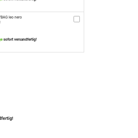
YBAG leo nero
2
ge
sofort versandfertig!
fertig!