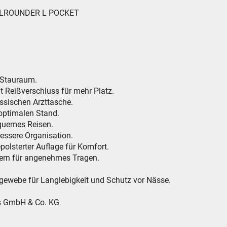
 ALLROUNDER L POCKET
 Stauraum.
 Reißverschluss für mehr Platz.
assischen Arzttasche.
 optimalen Stand.
bequemes Reisen.
bessere Organisation.
epolsterter Auflage für Komfort.
tern für angenehmes Tragen.
rgewebe für Langlebigkeit und Schutz vor Nässe.
es GmbH & Co. KG