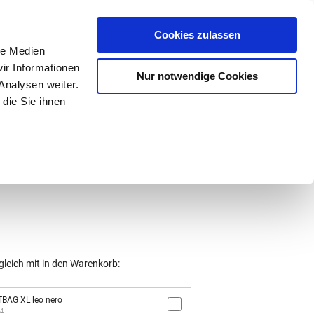
Mein Konto
den-Hotline
. 07633 3243
Cookies zulassen
0
le Medien
ir Informationen
Nur notwendige Cookies
0,00 €
Analysen weiter.
die Sie ihnen
ke
Taschen
Zubehör
gleich mit in den Warenkorb:
TBAG XL leo nero
14