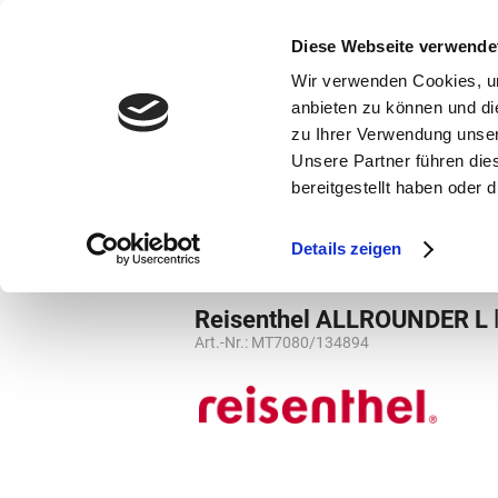
bestellen und ausdrucken
GUTSCHEINE
Diese Webseite verwende
Wir verwenden Cookies, um
anbieten zu können und di
zu Ihrer Verwendung unser
Unsere Partner führen die
bereitgestellt haben oder
Marken
Vorschule
Details zeigen
Marken
Reisenthel
Reisetaschen
Reisenthel ALLROUNDER L
Art.-Nr.:
MT7080/134894