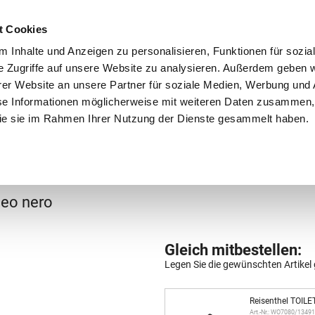
Schnellversand!
Versandkostenfrei ab 39 €
Kun
3 x täglich an Werktagen!
Kostenlose Rücksendung
Tel
t Cookies
 Inhalte und Anzeigen zu personalisieren, Funktionen für sozia
e Zugriffe auf unsere Website zu analysieren. Außerdem geben w
er Website an unsere Partner für soziale Medien, Werbung und 
se Informationen möglicherweise mit weiteren Daten zusammen, 
 die sie im Rahmen Ihrer Nutzung der Dienste gesammelt haben.
Grundschule
Weiterführende Schule
Rucksäc
Reisetaschen
leo nero
Gleich mitbestellen:
Legen Sie die gewünschten Artikel 
Reisenthel TOILE
Art.-Nr.: WO7080/1349