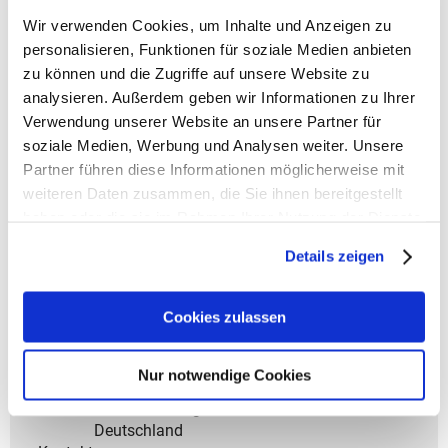
- Klassisches Doktortaschen-Design, modern
Wir verwenden Cookies, um Inhalte und Anzeigen zu
interpretiert für unterwegs.
personalisieren, Funktionen für soziale Medien anbieten
- Leicht gepolsterte Seiten und stabiler Boden für
zu können und die Zugriffe auf unsere Website zu
Schutz und Form.
analysieren. Außerdem geben wir Informationen zu Ihrer
- Große Öffnung mit Reißverschluss und integriertem
Verwendung unserer Website an unsere Partner für
Metallrahmen.
- Sechs Steckfächer im Inneren für übersichtliche
soziale Medien, Werbung und Analysen weiter. Unsere
Aufbewahrung.
Partner führen diese Informationen möglicherweise mit
- Verstellbarer Schulterriemen mit weicher Polsterung
weiteren Daten zusammen, die Sie ihnen bereitgestellt
für angenehmes Tragen.
haben oder die sie im Rahmen Ihrer Nutzung der Dienste
- Zwei robuste Tragegriffe mit gepolstertem Griff für
gesammelt haben.
besten Komfort.
Details zeigen
> Material: 100% robustes Polyestergewebe für
Cookies zulassen
Langlebigkeit und Schutz vor Nässe.
> Hersteller: Reisenthel Accessoires GmbH & Co. KG
Nur notwendige Cookies
Zeppelinstr. 4
82205 Gilching
Deutschland