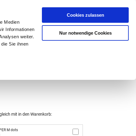
Mein Konto
den-Hotline
. 07633 3243
Cookies zulassen
0
le Medien
ir Informationen
Nur notwendige Cookies
0,00 €
Analysen weiter.
die Sie ihnen
ke
Taschen
Zubehör
gleich mit in den Warenkorb:
PER M dots
8