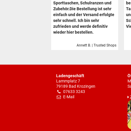
Sporttaschen, Schulranzen und
be
Zubehör.Die Bestellung ist sehr
Ta
einfach und der Versand erfolgte
un
sehr schnell. Ich bin sehr
Sc
zufrieden und werde definitiv
Vi
wieder hier bestellen.
Annett B. | Trusted Shops
Ladengeschäft
Ö
Lammplatz 7
M
79189 Bad Krozingen
S
07633 3243
E-Mail