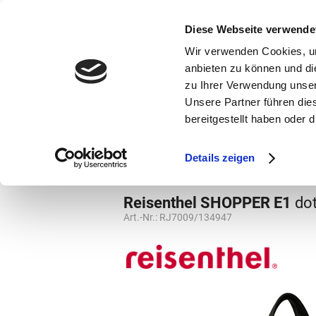
bestellen und ausdrucken
GUTSCHEINE
Diese Webseite verwende
Wir verwenden Cookies, um
anbieten zu können und di
zu Ihrer Verwendung unser
Unsere Partner führen die
bereitgestellt haben oder
Marken
Vorschule
Details zeigen
Marken
Reisenthel
Schultertaschen
Reisenthel SHOPPER E1
do
Art.-Nr.:
RJ7009/134947