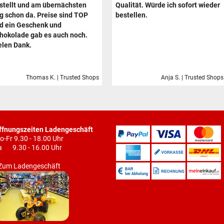
stellt und am übernächsten
Qualität. Würde ich sofort wieder
g schon da. Preise sind TOP
bestellen.
d ein Geschenk und
hokolade gab es auch noch.
elen Dank.
Thomas K. | Trusted Shops
Anja S. | Trusted Shops
ffnungszeiten Ladengeschäft
o-Fr 9.30 - 18.00 Uhr
a 9.30 - 16.00 Uhr
Zum Ladengeschäft