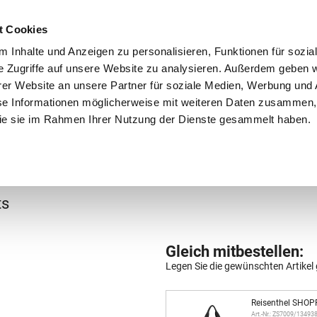
Schnellversand!
Versandkostenfrei ab 39 €
Kun
3 x täglich an Werktagen!
Kostenlose Rücksendung
Tel
t Cookies
 Inhalte und Anzeigen zu personalisieren, Funktionen für sozia
e Zugriffe auf unsere Website zu analysieren. Außerdem geben w
er Website an unsere Partner für soziale Medien, Werbung und 
se Informationen möglicherweise mit weiteren Daten zusammen, 
 die sie im Rahmen Ihrer Nutzung der Dienste gesammelt haben.
Grundschule
Weiterführende Schule
Rucksäc
Schultertaschen
ts
Gleich mitbestellen:
Legen Sie die gewünschten Artikel 
Reisenthel SHOP
Art.-Nr.: ZS7009/13493