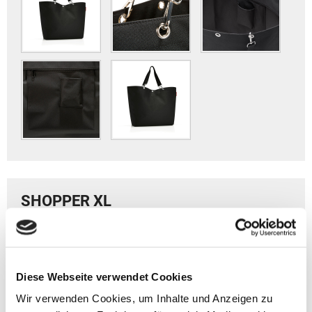
SHOPPER XL
> Artikelbeschreibung Reisenthel SHOPPER XL
- Volumen: ca. 35 l
- Gewicht: ca. 750 g
Diese Webseite verwendet Cookies
- Größe: 45,5 x 68 x 20 cm (HxBxT)
Wir verwenden Cookies, um Inhalte und Anzeigen zu