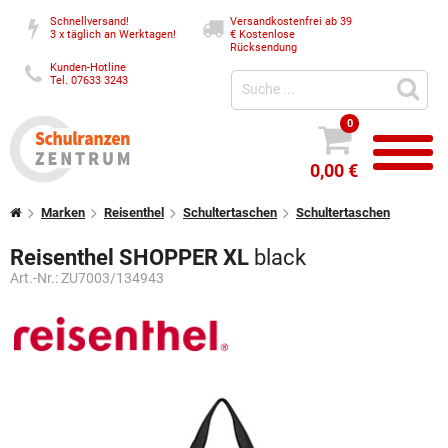
Schnellversand!
Versandkostenfrei ab 39
3 x täglich an Werktagen!
€
Kostenlose
Rücksendung
Kunden-Hotline
Tel. 07633 3243
0
0,00 €
Marken
Reisenthel
Schultertaschen
Schultertaschen
Reisenthel SHOPPER XL
black
Art.-Nr.:
ZU7003/134943