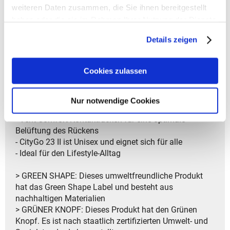
- Front-Tasche mit Reißverschluss ermöglicht
weiteren Daten zusammen, die Sie ihnen bereitgestellt
einfachen Zugriff auf kleine Gegenstände
haben oder die sie im Rahmen Ihrer Nutzung der Dienste
- Der Blinklichthalter erhöht Ihre Sichtbarkeit bei
gesammelt haben.
Details zeigen
Dunkelheit
- Der Brustgurt und Hüftgurt sorgen für eine stabile und
komfortable Trageweise
Cookies zulassen
- ErgoShape-Schultergurte passen sich der Körperform
an und bieten hohen Tragekomfort
- Gepolsterter Rücken sorgt für zusätzliche
Nur notwendige Cookies
Bequemlichkeit beim Tragen
- Vent Comfort Kontaktrücken für eine optimale
Belüftung des Rückens
- CityGo 23 II ist Unisex und eignet sich für alle
- Ideal für den Lifestyle-Alltag
> GREEN SHAPE: Dieses umweltfreundliche Produkt
hat das Green Shape Label und besteht aus
nachhaltigen Materialien
> GRÜNER KNOPF: Dieses Produkt hat den Grünen
Knopf. Es ist nach staatlich zertifizierten Umwelt- und