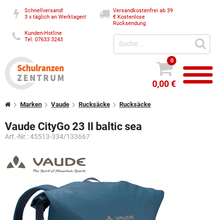
Schnellversand!
Versandkostenfrei ab 39
3 x täglich an Werktagen!
€
Kostenlose
Rücksendung
Kunden-Hotline
Tel. 07633 3243
0
0,00 €
Marken
Vaude
Rucksäcke
Rucksäcke
Vaude CityGo 23 II baltic sea
Art.-Nr.:
45513-334/133667