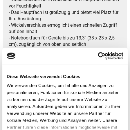
vor Feuchtigkeit
- Das Hauptfach ist großzügig und bietet viel Platz für
Ihre Ausrüstung
- Wickelverschluss ermöglicht einen schnellen Zugriff
auf den Inhalt
- Notebookfach für Geräte bis zu 13,3'' (33 x 23 x 2,5
cm), zugänglich von oben und seitlich
- Organizer-Unterteilung sorgt für eine klare Struktur
und einfachen Zugriff auf Ihre Utensilien
- Eine aufgesetzte Handytasche sorgt für schnellen
Zugriff auf Ihr Smartphone
- Der Schlüsselhalter hält Ihre Schlüssel stets griffbereit
Diese Webseite verwendet Cookies
- Seitliche Stretch-Flaschentasche zur Aufbewahrung
Wir verwenden Cookies, um Inhalte und Anzeigen zu
von Getränken oder anderen kleinen Gegenständen
personalisieren, Funktionen für soziale Medien anbieten
- Mit Kompressionsriemen lässt sich das Volumen des
zu können und die Zugriffe auf unsere Website zu
Rucksacks anpassen
analysieren. Außerdem geben wir Informationen zu Ihrer
- Der obere Tragegriff bietet eine zusätzliche
Verwendung unserer Website an unsere Partner für
Trageoption
soziale Medien, Werbung und Analysen weiter. Unsere
- Ein hinteres Reißverschluss-Fach sorgt für weiteren
Stauraum
Partner führen diese Informationen möglicherweise mit