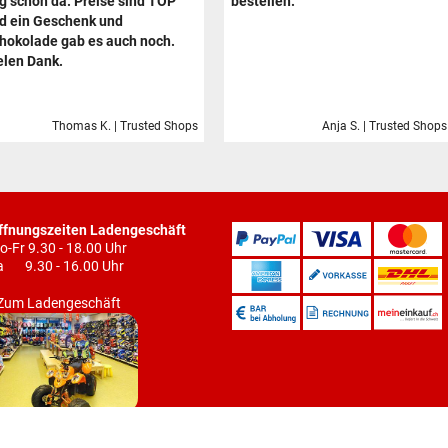
g schon da. Preise sind TOP
bestellen.
d ein Geschenk und
hokolade gab es auch noch.
elen Dank.
Thomas K. | Trusted Shops
Anja S. | Trusted Shops
ffnungszeiten Ladengeschäft
o-Fr 9.30 - 18.00 Uhr
a 9.30 - 16.00 Uhr
Zum Ladengeschäft