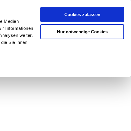
Mein Konto
den-Hotline
. 07633 3243
Cookies zulassen
0
le Medien
ir Informationen
Nur notwendige Cookies
0,00 €
Analysen weiter.
die Sie ihnen
ke
Taschen
Zubehör