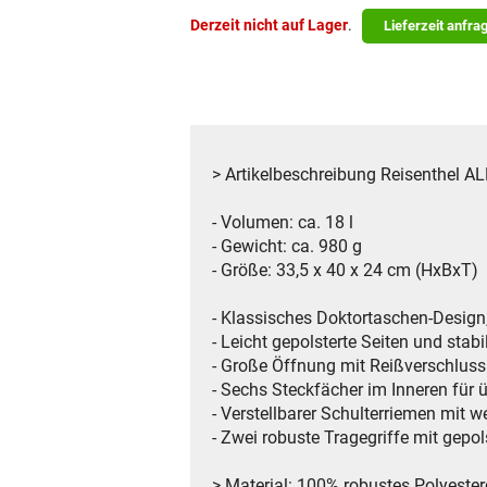
Derzeit nicht auf Lager
.
Lieferzeit anfra
> Artikelbeschreibung Reisenthel
- Volumen: ca. 18 l
- Gewicht: ca. 980 g
- Größe: 33,5 x 40 x 24 cm (HxBxT)
- Klassisches Doktortaschen-Design,
- Leicht gepolsterte Seiten und stab
- Große Öffnung mit Reißverschluss
- Sechs Steckfächer im Inneren für 
- Verstellbarer Schulterriemen mit 
- Zwei robuste Tragegriffe mit gepol
> Material: 100% robustes Polyeste