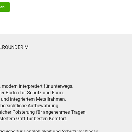
gen
 ALLROUNDER M
 modern interpretiert für unterwegs.
iler Boden für Schutz und Form.
 und integriertem Metallrahmen.
übersichtliche Aufbewahrung.
weicher Polsterung für angenehmes Tragen.
stertem Griff für besten Komfort.
rgewebe für Langlebigkeit und Schutz vor Nässe.