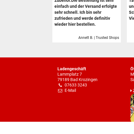
Zubehör.Die Bestellung ist sehr
Ta
einfach und der Versand erfolgte
un
sehr schnell. Ich bin sehr
Sc
zufrieden und werde definitiv
Vi
wieder hier bestellen.
Annett B. | Trusted Shops
Ladengeschäft
Ö
Lammplatz 7
M
79189 Bad Krozingen
S
07633 3243
E-Mail