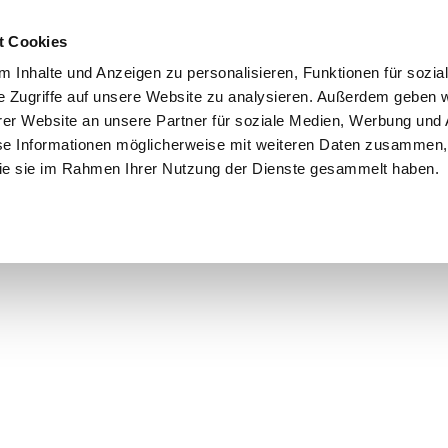
Schnellversand!
Versandkostenfrei ab 39 €
Kun
3 x täglich an Werktagen!
Kostenlose Rücksendung
Tel
t Cookies
 Inhalte und Anzeigen zu personalisieren, Funktionen für sozia
e Zugriffe auf unsere Website zu analysieren. Außerdem geben w
er Website an unsere Partner für soziale Medien, Werbung und 
se Informationen möglicherweise mit weiteren Daten zusammen, 
 die sie im Rahmen Ihrer Nutzung der Dienste gesammelt haben.
Grundschule
Weiterführende Schule
Rucksäc
äcke