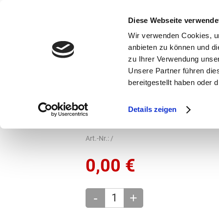
bestellen und ausdrucken
GUTSCHEINE
Diese Webseite verwende
Wir verwenden Cookies, um
anbieten zu können und di
zu Ihrer Verwendung unser
Unsere Partner führen die
bereitgestellt haben oder
Marken
Vorschule
Details zeigen
Marken
Vaude
Rucksäcke
Rucks
Art.-Nr.:
/
0,00
€
-
+