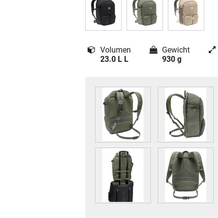
Volumen
Gewicht
23.0 L L
930 g