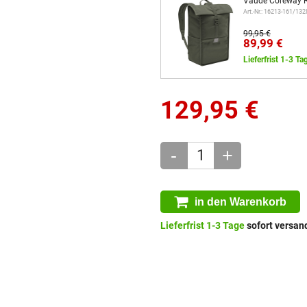
Vaude Coreway R
Art.-Nr.: 16213-161/13
99,95 €
89,99 €
Lieferfrist 1-3 Ta
129,95
€
-
+
in den Warenkorb
Lieferfrist 1-3 Tage
sofort versand