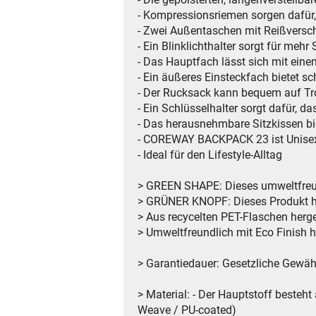
- Kompressionsriemen sorgen dafür
- Zwei Außentaschen mit Reißversch
- Ein Blinklichthalter sorgt für meh
- Das Hauptfach lässt sich mit eine
- Ein äußeres Einsteckfach bietet sc
- Der Rucksack kann bequem auf Trol
- Ein Schlüsselhalter sorgt dafür, da
- Das herausnehmbare Sitzkissen bi
- COREWAY BACKPACK 23 ist Unisex u
- Ideal für den Lifestyle-Alltag
> GREEN SHAPE: Dieses umweltfreun
> GRÜNER KNOPF: Dieses Produkt hat 
> Aus recycelten PET-Flaschen herg
> Umweltfreundlich mit Eco Finish 
> Garantiedauer: Gesetzliche Gewähr
> Material: - Der Hauptstoff besteh
Weave / PU-coated)