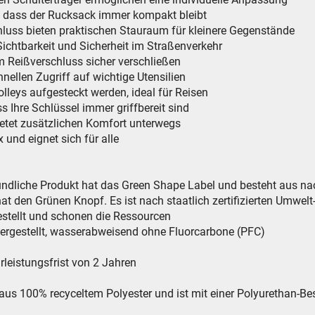
, dass der Rucksack immer kompakt bleibt
luss bieten praktischen Stauraum für kleinere Gegenstände
r Sichtbarkeit und Sicherheit im Straßenverkehr
m Reißverschluss sicher verschließen
hnellen Zugriff auf wichtige Utensilien
leys aufgesteckt werden, ideal für Reisen
ss Ihre Schlüssel immer griffbereit sind
etet zusätzlichen Komfort unterwegs
nd eignet sich für alle
dliche Produkt hat das Green Shape Label und besteht aus nac
den Grünen Knopf. Es ist nach staatlich zertifizierten Umwelt-
estellt und schonen die Ressourcen
hergestellt, wasserabweisend ohne Fluorcarbone (PFC)
leistungsfrist von 2 Jahren
t aus 100% recyceltem Polyester und ist mit einer Polyurethan-B