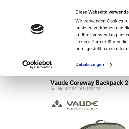
bestellen und ausdrucken
GUTSCHEINE
Diese Webseite verwende
Wir verwenden Cookies, um
anbieten zu können und di
zu Ihrer Verwendung unser
Unsere Partner führen die
bereitgestellt haben oder
Marken
Vorschule
Details zeigen
Marken
Vaude
Rucksäcke
Rucks
Vaude Coreway Backpack 
Art.-Nr.:
45136-161/132929