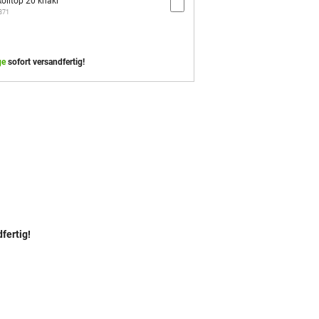
olltop 20 khaki
2871
ge
sofort versandfertig!
fertig!