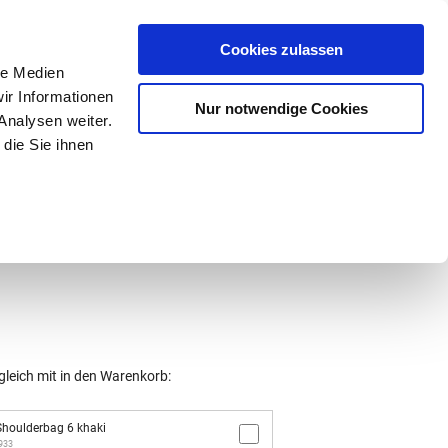
Mein Konto
den-Hotline
. 07633 3243
Cookies zulassen
0
le Medien
ir Informationen
Nur notwendige Cookies
0,00 €
Analysen weiter.
die Sie ihnen
ke
Taschen
Zubehör
gleich mit in den Warenkorb:
houlderbag 6 khaki
2933