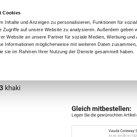
Schnellversand!
Versandkostenfrei ab 39 €
Kun
3 x täglich an Werktagen!
Kostenlose Rücksendung
Tel
t Cookies
 Inhalte und Anzeigen zu personalisieren, Funktionen für sozia
e Zugriffe auf unsere Website zu analysieren. Außerdem geben w
er Website an unsere Partner für soziale Medien, Werbung und 
se Informationen möglicherweise mit weiteren Daten zusammen, 
 die sie im Rahmen Ihrer Nutzung der Dienste gesammelt haben.
Grundschule
Weiterführende Schule
Rucksäc
äcke
23
khaki
Gleich mitbestellen:
Legen Sie die gewünschten Artikel 
Vaude Coreway S
Art.-Nr.: 45138-161/13