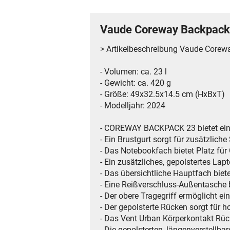
Vaude Coreway Backpack
> Artikelbeschreibung Vaude Corew
- Volumen: ca. 23 l
- Gewicht: ca. 420 g
- Größe: 49x32.5x14.5 cm (HxBxT)
- Modelljahr: 2024
- COREWAY BACKPACK 23 bietet ein s
- Ein Brustgurt sorgt für zusätzlich
- Das Notebookfach bietet Platz für G
- Ein zusätzliches, gepolstertes Lap
- Das übersichtliche Hauptfach biete
- Eine Reißverschluss-Außentasche 
- Der obere Tragegriff ermöglicht 
- Der gepolsterte Rücken sorgt für 
- Das Vent Urban Körperkontakt Rüc
- Die gepolsterten, längenverstellb