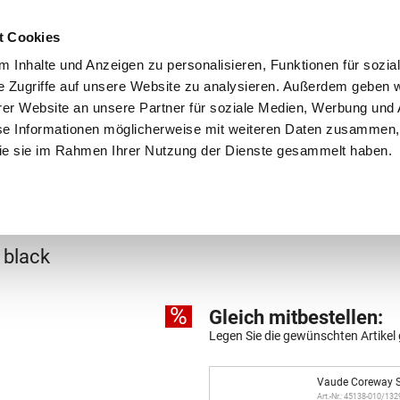
Schnellversand!
Versandkostenfrei ab 39 €
Kun
3 x täglich an Werktagen!
Kostenlose Rücksendung
Tel
t Cookies
 Inhalte und Anzeigen zu personalisieren, Funktionen für sozia
e Zugriffe auf unsere Website zu analysieren. Außerdem geben w
er Website an unsere Partner für soziale Medien, Werbung und 
se Informationen möglicherweise mit weiteren Daten zusammen, 
 die sie im Rahmen Ihrer Nutzung der Dienste gesammelt haben.
Grundschule
Weiterführende Schule
Rucksäc
äcke
7
black
%
Gleich mitbestellen:
Legen Sie die gewünschten Artikel 
Vaude Coreway S
Art.-Nr.: 45138-010/13