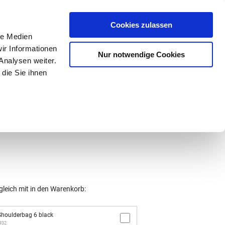
Mein Konto
den-Hotline
. 07633 3243
Cookies zulassen
0
le Medien
ir Informationen
Nur notwendige Cookies
0,00 €
Analysen weiter.
die Sie ihnen
ke
Taschen
Zubehör
gleich mit in den Warenkorb:
houlderbag 6 black
2932