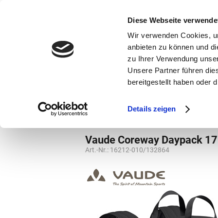
bestellen und ausdrucken
GUTSCHEINE
Diese Webseite verwende
Wir verwenden Cookies, um
anbieten zu können und di
zu Ihrer Verwendung unser
Unsere Partner führen die
bereitgestellt haben oder
Marken
Vorschule
Details zeigen
Marken
Vaude
Rucksäcke
Rucks
Vaude Coreway Daypack 1
Art.-Nr.:
16212-010/132864