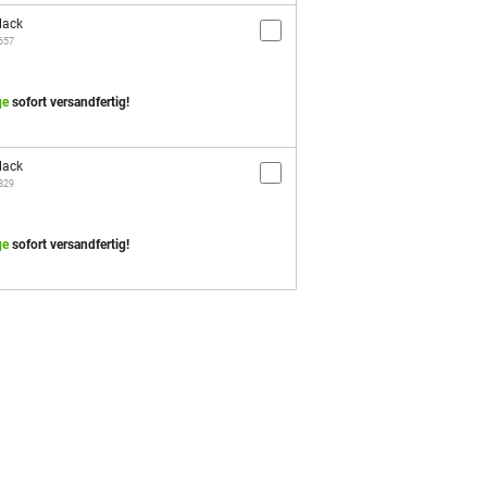
lack
3657
ge
sofort versandfertig!
lack
5829
ge
sofort versandfertig!