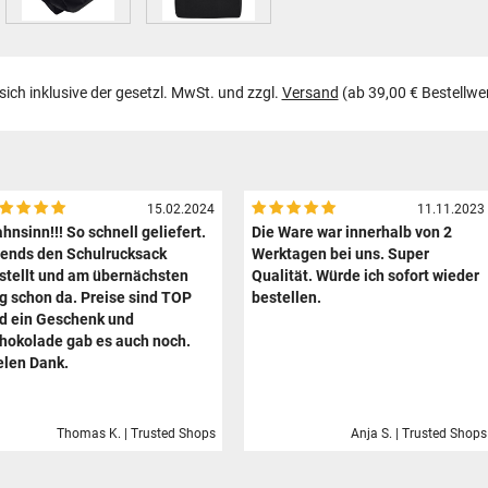
 sich inklusive der gesetzl. MwSt. und zzgl.
Versand
(ab 39,00 € Bestellwe
15.02.2024
11.11.2023
hnsinn!!! So schnell geliefert.
Die Ware war innerhalb von 2
ends den Schulrucksack
Werktagen bei uns. Super
stellt und am übernächsten
Qualität. Würde ich sofort wieder
g schon da. Preise sind TOP
bestellen.
d ein Geschenk und
hokolade gab es auch noch.
elen Dank.
Thomas K. | Trusted Shops
Anja S. | Trusted Shops