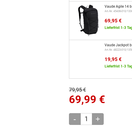
Vaude Agile 14 b
Art.-Nr.: 45438-010/13
69,95 €
Lieferfrist 1-3 Ta
Vaude Jackpot b
Art.-Nr.: 48223-010/13
19,95 €
Lieferfrist 1-3 Ta
79,95 €
69,99
€
-
+