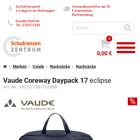
Schnellversand!
Versandkostenfrei ab 39
3 x täglich an Werktagen!
€
Kostenlose
Rücksendung
Kunden-Hotline
Tel. 07633 3243
0
0,00 €
Marken
Vaude
Rucksäcke
Rucksäcke
Vaude Coreway Daypack 17
eclipse
Art.-Nr.:
16212-750/132868
%