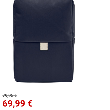
79,95 €
69,99
€