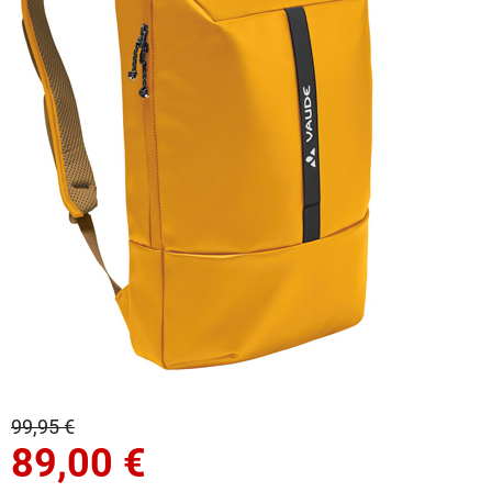
99,95 €
89,00
€