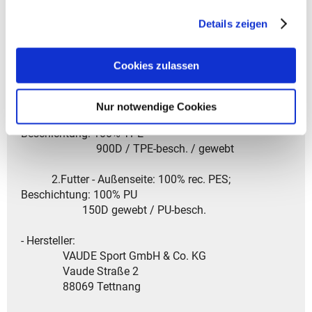
- Reflexstreifen sorgen für bessere Sichtbarkeit im
gesammelt haben.
Details zeigen
Dunkeln.
- Das Design ist für Unisex geeignet.
Cookies zulassen
- Garantiedauer: Gesetzliche Gewährleistungsfrist von
2 Jahren
Nur notwendige Cookies
- Material: 1.Hauptstoff - Außenseite: 100% rec. PES;
Beschichtung: 100% TPE
900D / TPE-besch. / gewebt
2.Futter - Außenseite: 100% rec. PES;
Beschichtung: 100% PU
150D gewebt / PU-besch.
- Hersteller:
VAUDE Sport GmbH & Co. KG
Vaude Straße 2
88069 Tettnang