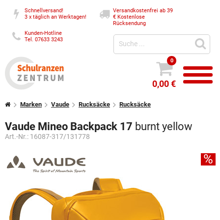
Schnellversand!
Versandkostenfrei ab 39
3 x täglich an Werktagen!
€
Kostenlose
Rücksendung
Kunden-Hotline
Tel. 07633 3243
0
0,00 €
Marken
Vaude
Rucksäcke
Rucksäcke
Vaude Mineo Backpack 17
burnt yellow
Art.-Nr.:
16087-317/131778
%