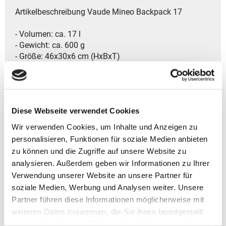
Artikelbeschreibung Vaude Mineo Backpack 17
- Volumen: ca. 17 l
- Gewicht: ca. 600 g
- Größe: 46x30x6 cm (HxBxT)
- Modelljahr: 2024
- Reißverschluss-Hauptfach für sicheren und
geschützten Inhalt.
- Tragegriff auf der Rückseite für komfortables Tragen.
Diese Webseite verwendet Cookies
- Gepolsterter Rücken sorgt für komfortables Tragen.
- Contact Urban Rücken für ergonomischen
Wir verwenden Cookies, um Inhalte und Anzeigen zu
Körperkontakt.
personalisieren, Funktionen für soziale Medien anbieten
- Verstellbare, gepolsterte Schulterriemen für
zu können und die Zugriffe auf unsere Website zu
maximalen Komfort.
analysieren. Außerdem geben wir Informationen zu Ihrer
- Reißverschlussfach auf der Rückseite für
Verwendung unserer Website an unsere Partner für
zusätzlichen Stauraum.
soziale Medien, Werbung und Analysen weiter. Unsere
- Elastischer Schlüssel-/Kartenhalter am Schultergurt
Partner führen diese Informationen möglicherweise mit
für schnellen Zugriff.
weiteren Daten zusammen, die Sie ihnen bereitgestellt
- Fach für 13,3'' Notebook (33 x 23 x 2,5 cm) schützt Ihr
Gerät.
haben oder die sie im Rahmen Ihrer Nutzung der Dienste