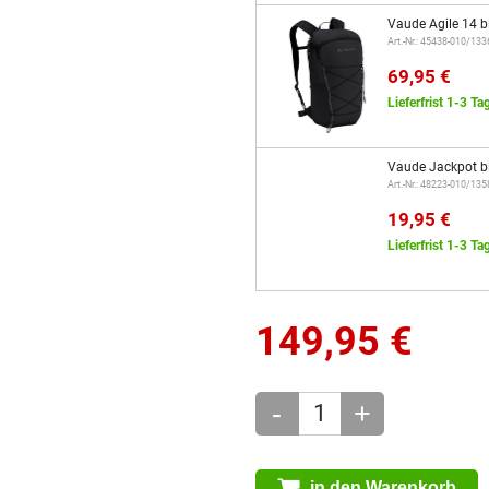
Vaude Agile 14 b
Art.-Nr.: 45438-010/13
69,95 €
Lieferfrist 1-3 Ta
Vaude Jackpot b
Art.-Nr.: 48223-010/13
19,95 €
Lieferfrist 1-3 Ta
149,95
€
-
+
in den Warenkorb