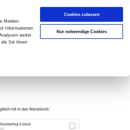
Mein Konto
den-Hotline
. 07633 3243
Cookies zulassen
0
le Medien
ir Informationen
Nur notwendige Cookies
0,00 €
Analysen weiter.
die Sie ihnen
ke
Taschen
Zubehör
gleich mit in den Warenkorb:
houlderbag 6 black
2932