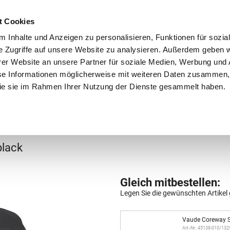
Schnellversand!
Versandkostenfrei ab 39 €
Kun
3 x täglich an Werktagen!
Kostenlose Rücksendung
Tel
t Cookies
 Inhalte und Anzeigen zu personalisieren, Funktionen für sozia
e Zugriffe auf unsere Website zu analysieren. Außerdem geben w
er Website an unsere Partner für soziale Medien, Werbung und 
se Informationen möglicherweise mit weiteren Daten zusammen, 
 die sie im Rahmen Ihrer Nutzung der Dienste gesammelt haben.
Grundschule
Weiterführende Schule
Rucksäc
äcke
black
Gleich mitbestellen:
Legen Sie die gewünschten Artikel 
Vaude Coreway S
Art.-Nr.: 45138-010/13