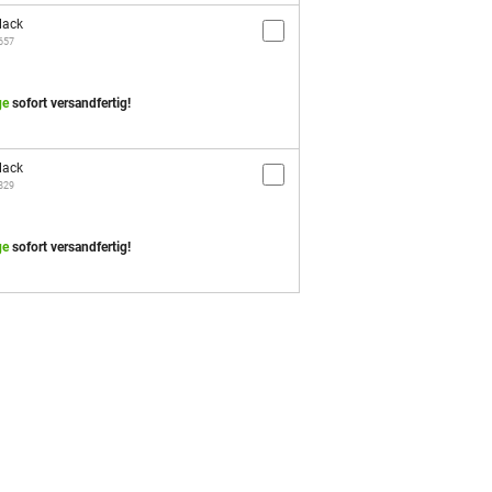
lack
3657
ge
sofort versandfertig!
lack
5829
ge
sofort versandfertig!