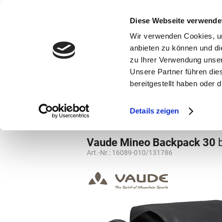
bestellen und ausdrucken
GUTSCHEINE
Diese Webseite verwende
Wir verwenden Cookies, um
anbieten zu können und di
zu Ihrer Verwendung unser
Unsere Partner führen die
bereitgestellt haben oder
Marken
Vorschule
Details zeigen
Marken
Vaude
Rucksäcke
Rucks
Vaude Mineo Backpack 30
Art.-Nr.:
16089-010/131786