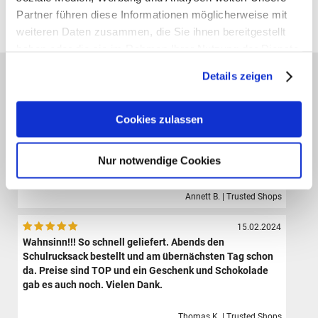
Partner führen diese Informationen möglicherweise mit
Alle Preise verstehen sich inklusive der gesetzl. MwSt. und zzgl.
Versand
(ab 39,00 € Bestellwert versandkostenfrei!)
weiteren Daten zusammen, die Sie ihnen bereitgestellt
haben oder die sie im Rahmen Ihrer Nutzung der Dienste
gesammelt haben.
Das sagen unsere Kunden:
Details zeigen
09.08.2024
Der Shop hat eine sehr große Auswahl hochwertiger
Cookies zulassen
Sporttaschen, Schulranzen und Zubehör.Die Bestellung
ist sehr einfach und der Versand erfolgte sehr schnell.
Ich bin sehr zufrieden und werde definitiv wieder hier
Nur notwendige Cookies
bestellen.
Annett B. | Trusted Shops
15.02.2024
Wahnsinn!!! So schnell geliefert. Abends den
Schulrucksack bestellt und am übernächsten Tag schon
da. Preise sind TOP und ein Geschenk und Schokolade
gab es auch noch. Vielen Dank.
Thomas K. | Trusted Shops