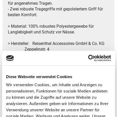
für angenehmes Tragen.
- Zwei robuste Tragegriffe mit gepolstertem Griff für
besten Komfort.
> Material: 100% robustes Polyestergewebe für
Langlebigkeit und Schutz vor Nässe.
> Hersteller: Reisenthel Accessoires GmbH & Co. KG
Zeppelinstr. 4
82205 Gilching
Deutschland
- Kontakt:
Tel.: +49 8105 772920
Diese Webseite verwendet Cookies
Fax: +49 8105 77292-920
E-Mail: service@reisenthel.com
Wir verwenden Cookies, um Inhalte und Anzeigen zu
personalisieren, Funktionen für soziale Medien anbieten
zu können und die Zugriffe auf unsere Website zu
analysieren. Außerdem geben wir Informationen zu Ihrer
Gutscheine bestellen
Verwendung unserer Website an unsere Partner für
soziale Medien, Werbung und Analysen weiter. Unsere