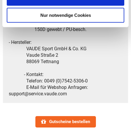
900D / TPE-besch. / gewebt
Nur notwendige Cookies
2.Futter - Außenseite: 100% rec. PES;
Beschichtung: 100% PU
150D gewebt / PU-besch.
- Hersteller:
VAUDE Sport GmbH & Co. KG
Vaude Straße 2
88069 Tettnang
- Kontakt:
Telefon: 0049 (0)7542-5306-0
E-Mail für Webshop Anfragen:
support@service.vaude.com
Gutscheine bestellen