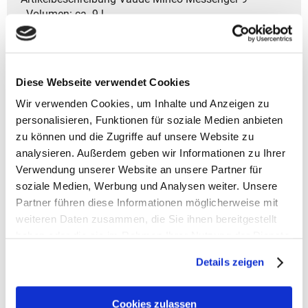
- Volumen: ca. 9 l
- Gewicht: ca. 400 g
- Größe: 24x30x10 cm (HxBxT)
- Modelljahr: 2024
- Reißverschluss-Hauptfach für sicheren und
Diese Webseite verwendet Cookies
geschützten Inhalt.
Wir verwenden Cookies, um Inhalte und Anzeigen zu
- Fach für A4-Dokumente sorgt für ordentliche Ablage.
- Stiftehalter hält Schreibgeräte stets griffbereit.
personalisieren, Funktionen für soziale Medien anbieten
- Zwei praktische Einsteckfächer für Kleinigkeiten.
zu können und die Zugriffe auf unsere Website zu
- Rückseitiges Reißverschlussfach für extra Stauraum.
analysieren. Außerdem geben wir Informationen zu Ihrer
- Trolley-Aufsteckfunktion für einfaches Reisen.
Verwendung unserer Website an unsere Partner für
- Reflektierende Akzente verbessern die Sichtbarkeit bei
soziale Medien, Werbung und Analysen weiter. Unsere
schlechten Lichtverhältnissen.
Partner führen diese Informationen möglicherweise mit
- Das Design ist für Unisex geeignet.
weiteren Daten zusammen, die Sie ihnen bereitgestellt
haben oder die sie im Rahmen Ihrer Nutzung der Dienste
- Garantiedauer: Gesetzliche Gewährleistungsfrist von
gesammelt haben.
2 Jahren
Details zeigen
- Material: 1.Hauptstoff - Außenseite: 100% rec. PES;
Beschichtung: 100% TPE
Cookies zulassen