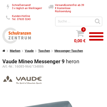
Schnellversand!
Versandkostenfrei ab 39
3 x täglich an Werktagen!
€
Kostenlose
Rücksendung
Kunden-Hotline
Tel. 07633 3243
0
0,00 €
Marken
Vaude
Taschen
Messenger-Taschen
Vaude Mineo Messenger 9
heron
Art.-Nr.:
16085-964/134886