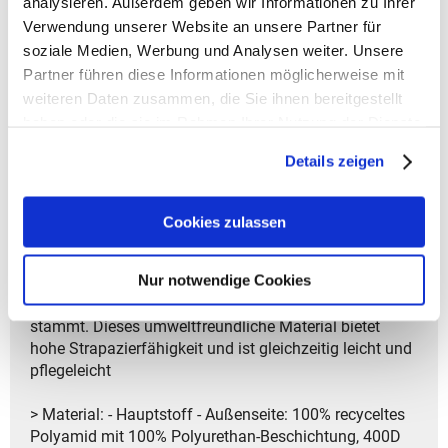
analysieren. Außerdem geben wir Informationen zu Ihrer
2 Jahren
Verwendung unserer Website an unsere Partner für
soziale Medien, Werbung und Analysen weiter. Unsere
> GREEN SHAPE: Dieses umweltfreundliche Produkt
Partner führen diese Informationen möglicherweise mit
hat das Green Shape Label und besteht aus
weiteren Daten zusammen, die Sie ihnen bereitgestellt
nachhaltigen Materialien
haben oder die sie im Rahmen Ihrer Nutzung der Dienste
> GRÜNER KNOPF: Dieses Produkt hat den Grünen
gesammelt haben.
Knopf. Es ist nach staatlich zertifizierten Umwelt- und
Details zeigen
Sozialstandards hergestellt
> Aus recycelten PET-Flaschen hergestellt und schonen
die Ressourcen
Cookies zulassen
> Umweltfreundlich mit Eco Finish hergestellt,
wasserabweisend ohne Fluorcarbone (PFC)
Nur notwendige Cookies
> Aus recyceltem Polyamid, einem funktionellen
Material, das aus ressourcenschonender Produktion
stammt. Dieses umweltfreundliche Material bietet
hohe Strapazierfähigkeit und ist gleichzeitig leicht und
pflegeleicht
> Material: - Hauptstoff - Außenseite: 100% recyceltes
Polyamid mit 100% Polyurethan-Beschichtung, 400D