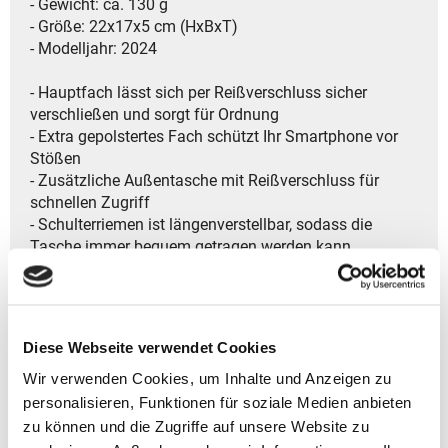
- Gewicht: ca. 130 g
- Größe: 22x17x5 cm (HxBxT)
- Modelljahr: 2024
- Hauptfach lässt sich per Reißverschluss sicher
verschließen und sorgt für Ordnung
- Extra gepolstertes Fach schützt Ihr Smartphone vor
Stößen
- Zusätzliche Außentasche mit Reißverschluss für
schnellen Zugriff
- Schulterriemen ist längenverstellbar, sodass die
Tasche immer bequem getragen werden kann
- Praktische Details wie ein Schlüssel- und ein
Stifthalter machen die Tasche besonders funktional
- Aus recycelten Materialien hergestellt, was sie zu
einer umweltfreundlichen Wahl macht
Diese Webseite verwendet Cookies
- CityBen Schultertasche ist Unisex und eignet sich für
alle
Wir verwenden Cookies, um Inhalte und Anzeigen zu
- Ideal für den Lifestyle-Alltag und Reisen
personalisieren, Funktionen für soziale Medien anbieten
zu können und die Zugriffe auf unsere Website zu
> Garantiedauer: Gesetzliche Gewährleistungsfrist von