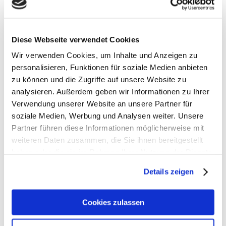
- Ein Tragegriff ermöglicht das bequeme Tragen der
Tasche in der Hand
- Ein Blinklichthalter sorgt für erhöhte Sichtbarkeit im
Diese Webseite verwendet Cookies
Straßenverkehr
- Zwei Einsteckfächer bieten schnellen Zugang zu
Wir verwenden Cookies, um Inhalte und Anzeigen zu
kleinen Gegenständen
personalisieren, Funktionen für soziale Medien anbieten
- Die Tasche ist auf einem Trolley befestigbar und
zu können und die Zugriffe auf unsere Website zu
somit ideal für Reisen
analysieren. Außerdem geben wir Informationen zu Ihrer
- Ein praktischer Schlüsselhalter hält Ihre Schlüssel
Verwendung unserer Website an unsere Partner für
immer griffbereit
soziale Medien, Werbung und Analysen weiter. Unsere
- Das herausnehmbare Sitzkissen sorgt für Komfort bei
Partner führen diese Informationen möglicherweise mit
längeren Pausen
- Die Tasche ist mit einer umfangreichen Ausstattung
weiteren Daten zusammen, die Sie ihnen bereitgestellt
ausgestattet, um alle Bedürfnisse zu erfüllen
haben oder die sie im Rahmen Ihrer Nutzung der Dienste
- COREWAY SHOULDERBAG 13 ist Unisex und eignet
gesammelt haben.
Details zeigen
sich für alle
- Ideal für den Lifestyle-Alltag
Cookies zulassen
> GREEN SHAPE: Dieses umweltfreundliche Produkt
hat das Green Shape Label und besteht aus