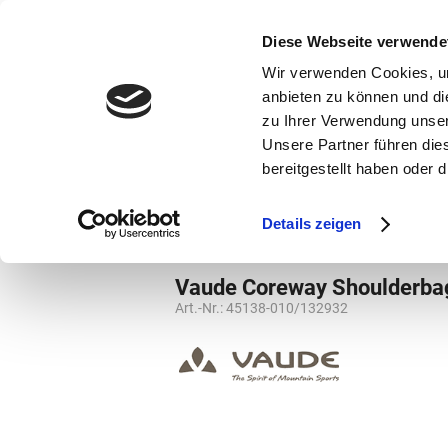
bestellen und ausdrucken
GUTSCHEINE
Diese Webseite verwende
Wir verwenden Cookies, um
anbieten zu können und di
zu Ihrer Verwendung unser
Unsere Partner führen die
bereitgestellt haben oder
Marken
Vorschule
Details zeigen
Marken
Vaude
Taschen
Taschen
Vaude Coreway Shoulderba
Art.-Nr.:
45138-010/132932