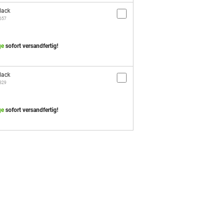
lack
3657
ge
sofort versandfertig!
lack
5829
ge
sofort versandfertig!