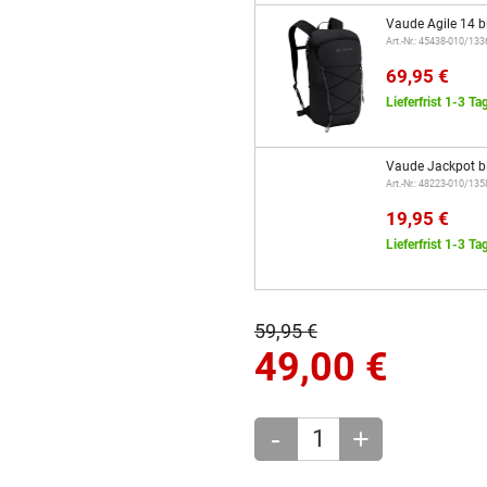
Vaude Agile 14 b
Art.-Nr.: 45438-010/13
69,95 €
Lieferfrist 1-3 Ta
Vaude Jackpot b
Art.-Nr.: 48223-010/13
19,95 €
Lieferfrist 1-3 Ta
59,95 €
49,00
€
-
+