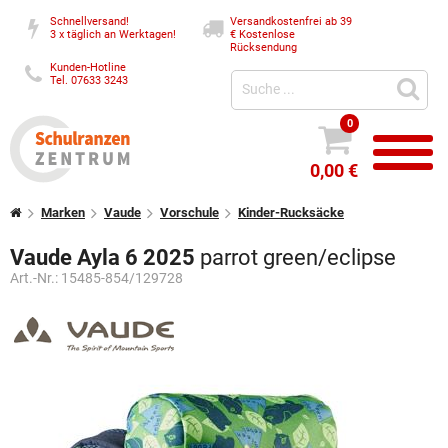
Schnellversand!
Versandkostenfrei ab 39
3 x täglich an Werktagen!
€
Kostenlose
Rücksendung
Kunden-Hotline
Tel. 07633 3243
0
0,00 €
Marken
Vaude
Vorschule
Kinder-Rucksäcke
Vaude Ayla 6 2025
parrot green/eclipse
Art.-Nr.:
15485-854/129728