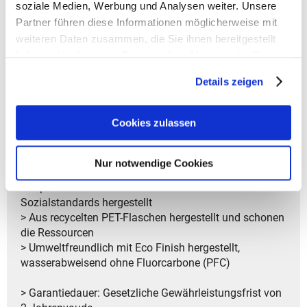
soziale Medien, Werbung und Analysen weiter. Unsere
persönlich mit dem Namen des Kindes zu
kennzeichnen
Partner führen diese Informationen möglicherweise mit
- Umweltfreundliche Produktion für nachhaltige
weiteren Daten zusammen, die Sie ihnen bereitgestellt
Herstellung
haben oder die sie im Rahmen Ihrer Nutzung der Dienste
- Ayla 6 Kinderrucksack ist Unisex
gesammelt haben.
Details zeigen
- Ideal für den Lifestyle-Alltag, Reisen und Kinder
draußen aktiv
Cookies zulassen
> GREEN SHAPE: Dieses umweltfreundliche Produkt
hat das Green Shape Label und besteht aus
nachhaltigen Materialien
Nur notwendige Cookies
> GRÜNER KNOPF: Dieses Produkt hat den Grünen
Knopf. Es ist nach staatlich zertifizierten Umwelt- und
Sozialstandards hergestellt
> Aus recycelten PET-Flaschen hergestellt und schonen
die Ressourcen
> Umweltfreundlich mit Eco Finish hergestellt,
wasserabweisend ohne Fluorcarbone (PFC)
> Garantiedauer: Gesetzliche Gewährleistungsfrist von