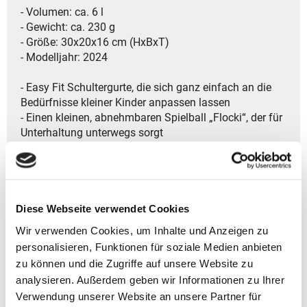
- Volumen: ca. 6 l
- Gewicht: ca. 230 g
- Größe: 30x20x16 cm (HxBxT)
- Modelljahr: 2024
- Easy Fit Schultergurte, die sich ganz einfach an die
Bedürfnisse kleiner Kinder anpassen lassen
- Einen kleinen, abnehmbaren Spielball „Flocki“, der für
Unterhaltung unterwegs sorgt
- Zwei Netz-Außentaschen, perfekt für Wasserflaschen
oder andere Dinge, die schnell griffbereit sein müssen
- Eine Front-Tasche mit Reißverschluss, ideal für kleine
Schätze oder Snacks
- Leicht zu greifende Reißverschlüsse, die auch von
Diese Webseite verwendet Cookies
kleinen Händen problemlos geöffnet werden können
Wir verwenden Cookies, um Inhalte und Anzeigen zu
- Kinderleicht zu öffnende Schnallen, die das An- und
personalisieren, Funktionen für soziale Medien anbieten
Ausziehen der Tasche erleichtern
zu können und die Zugriffe auf unsere Website zu
- Reflektierende Elemente, die für mehr Sicherheit bei
analysieren. Außerdem geben wir Informationen zu Ihrer
Dämmerung oder Dunkelheit sorgen
Verwendung unserer Website an unsere Partner für
- Ein Namensschild innen, um die Tasche ganz