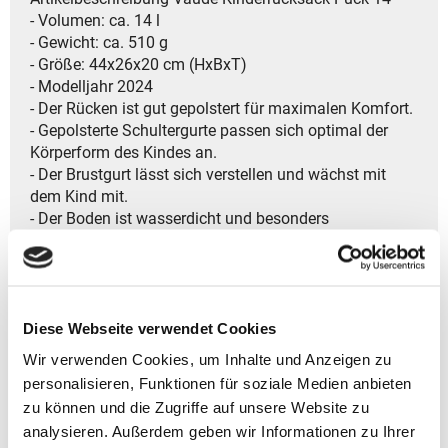
- Volumen: ca. 14 l
- Gewicht: ca. 510 g
- Größe: 44x26x20 cm (HxBxT)
- Modelljahr 2024
- Der Rücken ist gut gepolstert für maximalen Komfort.
- Gepolsterte Schultergurte passen sich optimal der
Körperform des Kindes an.
- Der Brustgurt lässt sich verstellen und wächst mit
dem Kind mit.
- Der Boden ist wasserdicht und besonders
strapazierfähig.
- Eine Regenhülle hält Nässe zuverlässig fern.
- Ein Reißverschlussfach im Deckel sorgt für
zusätzlichen Stauraum.
Diese Webseite verwendet Cookies
- Zwei Außentaschen aus Netz bieten Platz für kleine
Gegenstände.
Wir verwenden Cookies, um Inhalte und Anzeigen zu
- Eine eingebaute Lupe erleichtert das Betrachten von
personalisieren, Funktionen für soziale Medien anbieten
Details.
zu können und die Zugriffe auf unsere Website zu
- Die Sitzmatte lässt sich einfach herausnehmen.
analysieren. Außerdem geben wir Informationen zu Ihrer
- Kinderfreundliche Schnallen lassen sich einfach