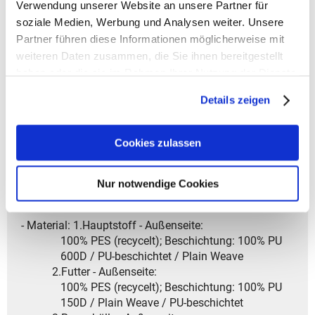
Verwendung unserer Website an unsere Partner für
öffnen und schließen.
soziale Medien, Werbung und Analysen weiter. Unsere
- Eine Schlaufe ermöglicht das Befestigen von kleinen
Partner führen diese Informationen möglicherweise mit
Fundstücken wie Plüschtiere.
- Ein Namensschild im Inneren bietet Platz für die
weiteren Daten zusammen, die Sie ihnen bereitgestellt
persönliche Kennzeichnung.
haben oder die sie im Rahmen Ihrer Nutzung der Dienste
- Die ideale Tasche für jedes Abenteuer-robust,
gesammelt haben.
Details zeigen
komfortabel und perfekt geeignet für Schule, Sport und
Reisen,
damit Kinder draußen aktiv die Welt entdecken
Cookies zulassen
können.
- Garantiedauer: Gesetzliche Gewährleistungsfrist von
Nur notwendige Cookies
2 Jahren
- Material: 1.Hauptstoff - Außenseite:
100% PES (recycelt); Beschichtung: 100% PU
600D / PU-beschichtet / Plain Weave
2.Futter - Außenseite:
100% PES (recycelt); Beschichtung: 100% PU
150D / Plain Weave / PU-beschichtet