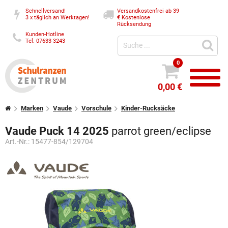
Schnellversand!
Versandkostenfrei ab 39
3 x täglich an Werktagen!
€
Kostenlose
Rücksendung
Kunden-Hotline
Tel. 07633 3243
0
0,00 €
Marken
Vaude
Vorschule
Kinder-Rucksäcke
Vaude Puck 14 2025
parrot green/eclipse
Art.-Nr.:
15477-854/129704