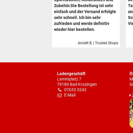
Zubehör.Die Bestellung ist sehr
Ta
einfach und der Versand erfolgte
un
sehr schnell. Ich bin sehr
Sc
zufrieden und werde definitiv
Vi
wieder hier bestellen.
Annett B. | Trusted Shops
Ladengeschäft
Ö
Lammplatz 7
M
79189 Bad Krozingen
S
07633 3243
E-Mail