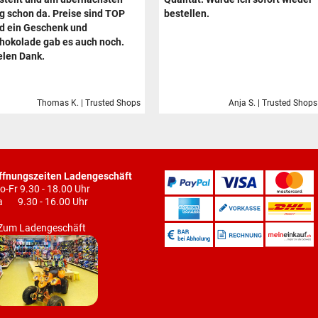
g schon da. Preise sind TOP
bestellen.
d ein Geschenk und
hokolade gab es auch noch.
elen Dank.
Thomas K. | Trusted Shops
Anja S. | Trusted Shops
ffnungszeiten Ladengeschäft
o-Fr 9.30 - 18.00 Uhr
a 9.30 - 16.00 Uhr
Zum Ladengeschäft