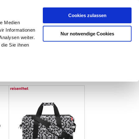
Mein Konto
den-Hotline
. 07633 3243
Cookies zulassen
0
le Medien
ir Informationen
Nur notwendige Cookies
0,00 €
Analysen weiter.
die Sie ihnen
ke
Taschen
Zubehör