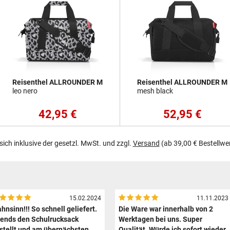
Reisenthel ALLROUNDER M
Reisenthel ALLROUNDER M
leo nero
mesh black
42,95 €
52,95 €
 sich inklusive der gesetzl. MwSt. und zzgl.
Versand
(ab 39,00 € Bestellwe
15.02.2024
11.11.2023
hnsinn!!! So schnell geliefert.
Die Ware war innerhalb von 2
ends den Schulrucksack
Werktagen bei uns. Super
stellt und am übernächsten
Qualität. Würde ich sofort wieder