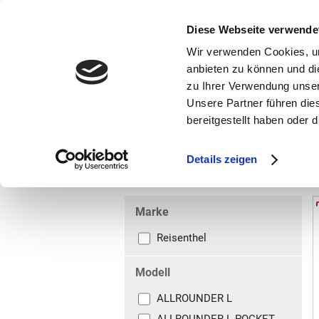
bestellen und ausdrucken
GUTSCHEINE
Diese Webseite verwende
Wir verwenden Cookies, um
anbieten zu können und di
zu Ihrer Verwendung unser
Unsere Partner führen die
bereitgestellt haben oder
Marken
Vorschule
Details zeigen
Reisetaschen
Reisetaschen
Marke
Reisenthel
Modell
ALLROUNDER L