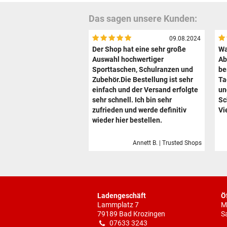
Das sagen unsere Kunden:
09.08.2024
Der Shop hat eine sehr große
Wa
Auswahl hochwertiger
Ab
Sporttaschen, Schulranzen und
be
Zubehör.Die Bestellung ist sehr
Ta
einfach und der Versand erfolgte
un
sehr schnell. Ich bin sehr
Sc
zufrieden und werde definitiv
Vi
wieder hier bestellen.
Annett B. | Trusted Shops
Ladengeschäft
Ö
Lammplatz 7
M
79189 Bad Krozingen
S
07633 3243