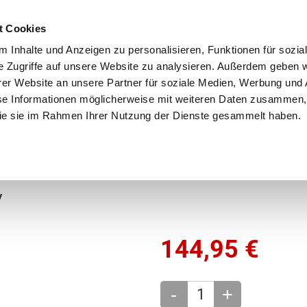
Schnellversand!
Versandkostenfrei ab 39 €
Kun
3 x täglich an Werktagen!
Kostenlose Rücksendung
Tel
t Cookies
 Inhalte und Anzeigen zu personalisieren, Funktionen für sozia
e Zugriffe auf unsere Website zu analysieren. Außerdem geben w
er Website an unsere Partner für soziale Medien, Werbung und 
se Informationen möglicherweise mit weiteren Daten zusammen, 
 die sie im Rahmen Ihrer Nutzung der Dienste gesammelt haben.
Grundschule
Weiterführende Schule
Rucksäc
y
144,95
€
-
+