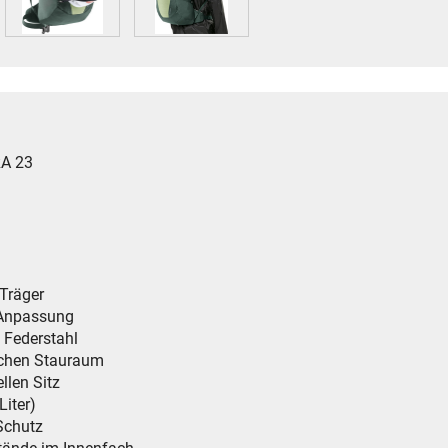
RA 23
 Träger
e Anpassung
 Federstahl
lichen Stauraum
ellen Sitz
Liter)
Schutz