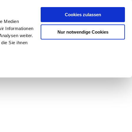
Mein Konto
den-Hotline
. 07633 3243
Cookies zulassen
0
le Medien
ir Informationen
Nur notwendige Cookies
0,00 €
Analysen weiter.
die Sie ihnen
ke
Taschen
Zubehör