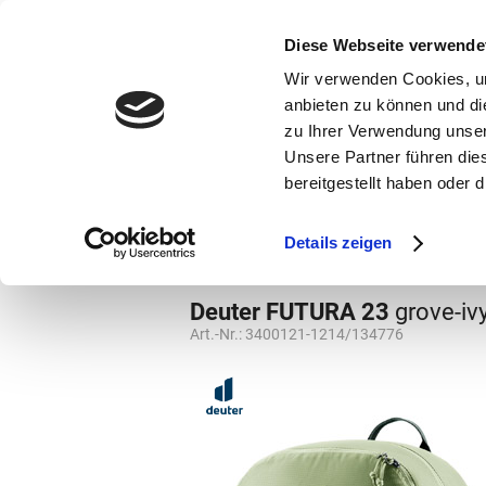
bestellen und ausdrucken
GUTSCHEINE
Diese Webseite verwende
Wir verwenden Cookies, um
anbieten zu können und di
zu Ihrer Verwendung unser
Unsere Partner führen die
bereitgestellt haben oder
Marken
Vorschule
Details zeigen
Rucksäcke
Rucksäcke
Deuter FUTURA 23
grove-iv
Art.-Nr.:
3400121-1214/134776