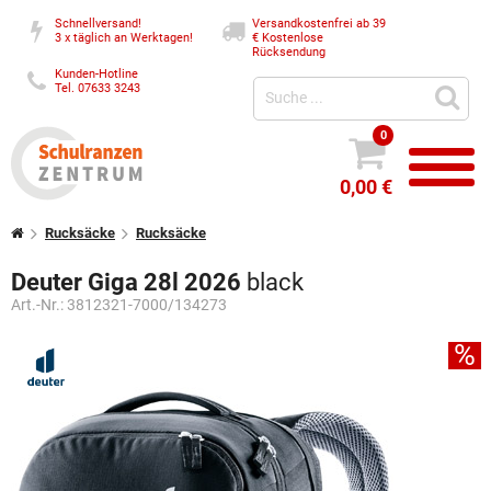
Schnellversand!
Versandkostenfrei ab 39
3 x täglich an Werktagen!
€
Kostenlose
Rücksendung
Kunden-Hotline
Tel. 07633 3243
0
0,00 €
Rucksäcke
Rucksäcke
Deuter Giga 28l 2026
black
Art.-Nr.:
3812321-7000/134273
%