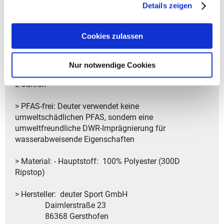
Details zeigen
- Gepolsterte Handgriffe erhöhen den Tragekomfort
- Praktische schlüsselclip für eine sichere
Aufbewahrung der Schlüssel
Cookies zulassen
- Stabiler, gepolsterter Boden für zusätzlichen Schutz
und Stabilität
Nur notwendige Cookies
> Garantiedauer: Gesetzliche Gewährleistungsfrist von
2 Jahren
> PFAS-frei: Deuter verwendet keine
umweltschädlichen PFAS, sondern eine
umweltfreundliche DWR-Imprägnierung für
wasserabweisende Eigenschaften
> Material: - Hauptstoff: 100% Polyester (300D
Ripstop)
> Hersteller: deuter Sport GmbH
Daimlerstraße 23
86368 Gersthofen