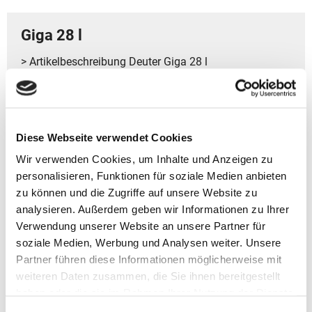
Giga 28 l
> Artikelbeschreibung Deuter Giga 28 l
- Volumen: ca. 28 l
- Gewicht: ca. 980 g
- Größe: 48x32x18 cm (HxBxT)
Diese Webseite verwendet Cookies
- Modelljahr 2025
- Kategorie ‏ : ‎ Unisex
Wir verwenden Cookies, um Inhalte und Anzeigen zu
personalisieren, Funktionen für soziale Medien anbieten
- Gepolstertes Laptopfach bis zu 15 Zoll
zu können und die Zugriffe auf unsere Website zu
- Airstripes System für optimale Belüftung und hoher
analysieren. Außerdem geben wir Informationen zu Ihrer
Tragekomfort
Verwendung unserer Website an unsere Partner für
- Bauchgurt kann bei Bedarf entfernt werden für mehr
soziale Medien, Werbung und Analysen weiter. Unsere
Bewegungsfreiheit
Partner führen diese Informationen möglicherweise mit
- Verstellbarer Brustgurt für besten Sitz
- Praktische Aufbewahrung für kleine Utensilien
weiteren Daten zusammen, die Sie ihnen bereitgestellt
- Sicherer Platz für wichtige Unterlagen
haben oder die sie im Rahmen Ihrer Nutzung der Dienste
- Elastische Seitentaschen für zusätzliche Sachen
gesammelt haben.