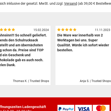
 sich inklusive der gesetzl. MwSt. und zzgl.
Versand
(ab 39,00 € Bestellwe
15.02.2024
11.11.2023
hnsinn!!! So schnell geliefert.
Die Ware war innerhalb von 2
ends den Schulrucksack
Werktagen bei uns. Super
stellt und am übernächsten
Qualität. Würde ich sofort wieder
g schon da. Preise sind TOP
bestellen.
d ein Geschenk und
hokolade gab es auch noch.
elen Dank.
Thomas K. | Trusted Shops
Anja S. | Trusted Shops
ffnungszeiten Ladengeschäft