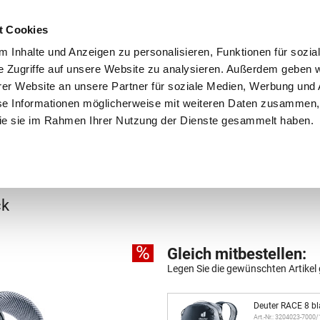
Schnellversand!
Versandkostenfrei ab 39 €
Kun
3 x täglich an Werktagen!
Kostenlose Rücksendung
Tel
t Cookies
 Inhalte und Anzeigen zu personalisieren, Funktionen für sozia
e Zugriffe auf unsere Website zu analysieren. Außerdem geben w
er Website an unsere Partner für soziale Medien, Werbung und 
se Informationen möglicherweise mit weiteren Daten zusammen, 
 die sie im Rahmen Ihrer Nutzung der Dienste gesammelt haben.
Grundschule
Weiterführende Schule
Rucksäc
ck
%
Gleich mitbestellen:
Legen Sie die gewünschten Artikel 
Deuter RACE 8 bl
Art.-Nr.: 3204023-7000