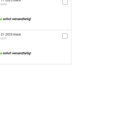
e 17 2025 black
/134767
ge
sofort versandfertig!
e 21 2025 black
/134771
ge
sofort versandfertig!