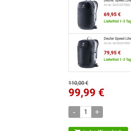
Deuter Speed Lit
Art.-Nr.: 3410125-7000
69,95 €
Lieferfrist 1-3 Ta
Deuter Speed Lit
Art.-Nr.: 3410225-7000
79,95 €
Lieferfrist 1-3 Ta
110,00 €
99,99
€
-
+