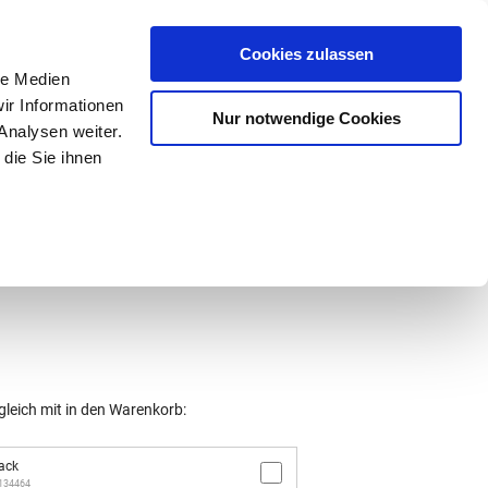
Mein Konto
den-Hotline
. 07633 3243
Cookies zulassen
0
le Medien
ir Informationen
Nur notwendige Cookies
0,00 €
Analysen weiter.
die Sie ihnen
ke
Taschen
Zubehör
gleich mit in den Warenkorb:
ack
/134464