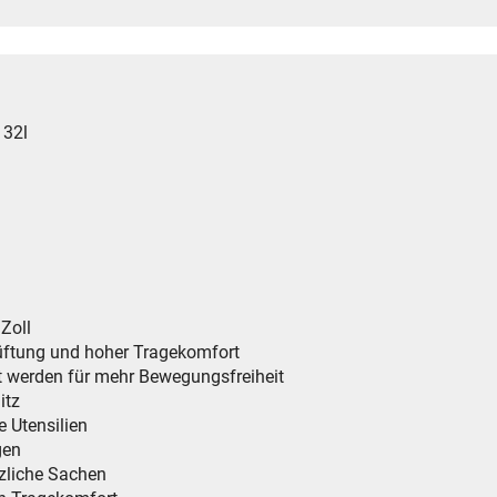
 32l
Zoll
lüftung und hoher Tragekomfort
nt werden für mehr Bewegungsfreiheit
itz
e Utensilien
gen
tzliche Sachen