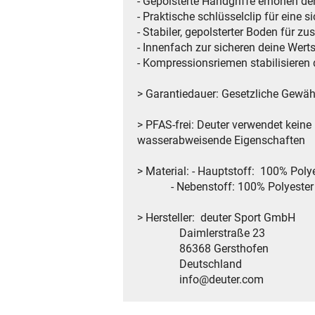
- Gepolsterte Handgriffe erhöhen d
- Praktische schlüsselclip für eine
- Stabiler, gepolsterter Boden für zu
- Innenfach zur sicheren deine Wer
- Kompressionsriemen stabilisieren
> Garantiedauer: Gesetzliche Gewähr
> PFAS-frei: Deuter verwendet kein
wasserabweisende Eigenschaften
> Material: - Hauptstoff: 100% Pol
- Nebenstoff: 100% Polyest
> Hersteller: deuter Sport GmbH
Daimlerstraße 23
86368 Gersthofen
Deutschland
info@deuter.com