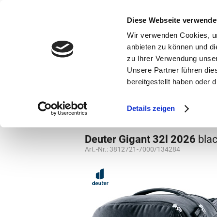
bestellen und ausdrucken
GUTSCHEINE
Diese Webseite verwende
Wir verwenden Cookies, um
anbieten zu können und di
zu Ihrer Verwendung unser
Unsere Partner führen die
bereitgestellt haben oder
Marken
Vorschule
Details zeigen
Rucksäcke
Rucksäcke
Deuter Gigant 32l 2026
bla
Art.-Nr.:
3812721-7000/134284