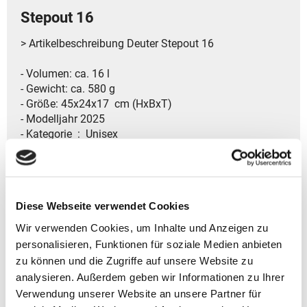
Stepout 16
> Artikelbeschreibung Deuter Stepout 16
- Volumen: ca. 16 l
- Gewicht: ca. 580 g
- Größe: 45x24x17 cm (HxBxT)
- Modelljahr 2025
- Kategorie ‏ : ‎ Unisex
- Airstripes System für optimale Belüftung und hoher
Tragekomfort
- Verstellbarer Brustgurt für besten Sitz
Diese Webseite verwendet Cookies
- Sicherer Platz für wichtige Unterlagen
- Elastische Seitentaschen für zusätzliche Sachen
Wir verwenden Cookies, um Inhalte und Anzeigen zu
- Gepolsterte Schulterträger erhöhen den Tragekomfort
personalisieren, Funktionen für soziale Medien anbieten
- Praktische schlüsselclip für eine sichere
zu können und die Zugriffe auf unsere Website zu
Aufbewahrung der Schlüssel
analysieren. Außerdem geben wir Informationen zu Ihrer
- Innenfach zur sicheren deine Wertsachen vor
Verwendung unserer Website an unsere Partner für
Diebstahl und Beschädigung