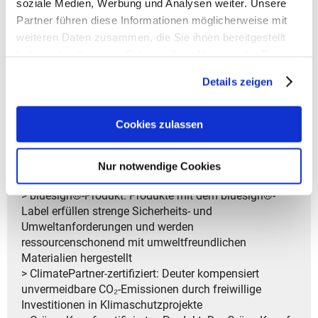
soziale Medien, Werbung und Analysen weiter. Unsere
- Schutztasche für Tablet
Partner führen diese Informationen möglicherweise mit
- Handytasche an der Seite
weiteren Daten zusammen, die Sie ihnen bereitgestellt
- Griff zum Tragen
haben oder die sie im Rahmen Ihrer Nutzung der Dienste
- Weite U-Zip Öffnung am Rucksackoberteil
gesammelt haben.
Details zeigen
> Garantiedauer: Gesetzliche Gewährleistungsfrist von
2 Jahren
Cookies zulassen
> PFAS-frei: Deuter verwendet keine
umweltschädlichen PFAS, sondern eine
umweltfreundliche DWR-Imprägnierung für
Nur notwendige Cookies
wasserabweisende Eigenschaften
> bluesign®-Produkt: Produkte mit dem bluesign®-
Label erfüllen strenge Sicherheits- und
Umweltanforderungen und werden
ressourcenschonend mit umweltfreundlichen
Materialien hergestellt
> ClimatePartner-zertifiziert: Deuter kompensiert
unvermeidbare CO₂-Emissionen durch freiwillige
Investitionen in Klimaschutzprojekte