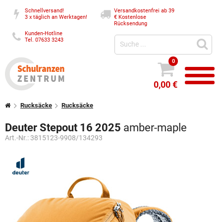
Schnellversand!
Versandkostenfrei ab 39
3 x täglich an Werktagen!
€
Kostenlose
Rücksendung
Kunden-Hotline
Tel. 07633 3243
0
0,00 €
Rucksäcke
Rucksäcke
Deuter Stepout 16 2025
amber-maple
Art.-Nr.:
3815123-9908/134293