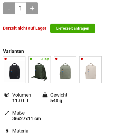
-
+
Derzeit nicht auf Lager
.
Lieferzeit anfragen
Varianten
Volumen
Gewicht
11.0 L L
540 g
Maße
36x27x11 cm
Material