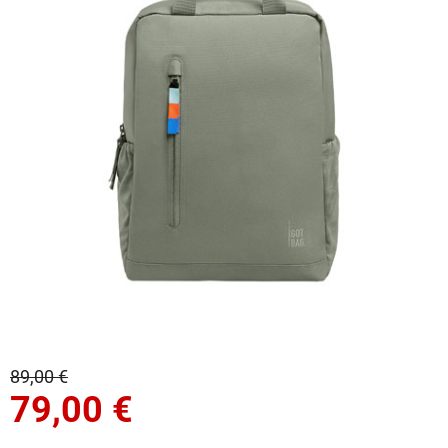
89,00 €
79,00
€