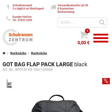
Schnellversand!
Versandkostenfrei ab 39
3 x täglich an Werktagen!
€
Kostenlose
Rücksendung
Kunden-Hotline
Tel. 07633 3243
0
0,00 €
Rucksäcke
Rucksäcke
GOT BAG FLAP PACK LARGE
black
Art.-Nr.:
BP0181XX-100/135908
%