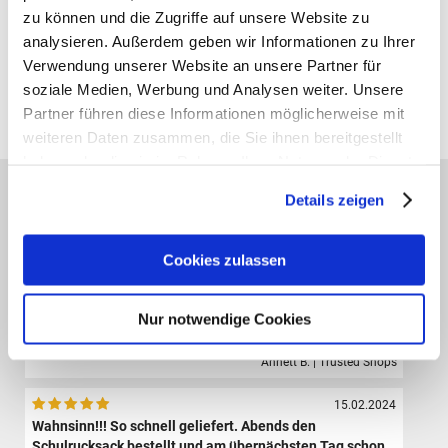
zu können und die Zugriffe auf unsere Website zu
analysieren. Außerdem geben wir Informationen zu Ihrer
Gutscheine bestellen
Verwendung unserer Website an unsere Partner für
soziale Medien, Werbung und Analysen weiter. Unsere
Alle Preise verstehen sich inklusive der gesetzl. MwSt. und zzgl.
Partner führen diese Informationen möglicherweise mit
Versand
(ab 39,00 € Bestellwert versandkostenfrei!)
weiteren Daten zusammen, die Sie ihnen bereitgestellt
haben oder die sie im Rahmen Ihrer Nutzung der Dienste
Das sagen unsere Kunden:
gesammelt haben.
Details zeigen
09.08.2024
Der Shop hat eine sehr große Auswahl hochwertiger
Sporttaschen, Schulranzen und Zubehör.Die Bestellung
Cookies zulassen
ist sehr einfach und der Versand erfolgte sehr schnell.
Ich bin sehr zufrieden und werde definitiv wieder hier
bestellen.
Nur notwendige Cookies
Annett B. | Trusted Shops
15.02.2024
Wahnsinn!!! So schnell geliefert. Abends den
Schulrucksack bestellt und am übernächsten Tag schon